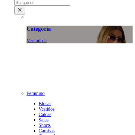
Categoria
Ver tudo >
Feminino
Blusas
Vestidos
Calças
Saias
Shorts
Camisas