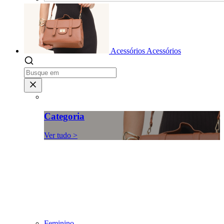
Acessórios
Acessórios
Categoria
Ver tudo >
Feminino