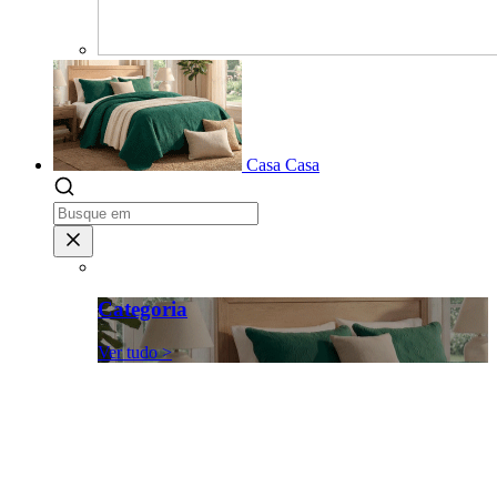
Casa
Casa
Categoria
Ver tudo >