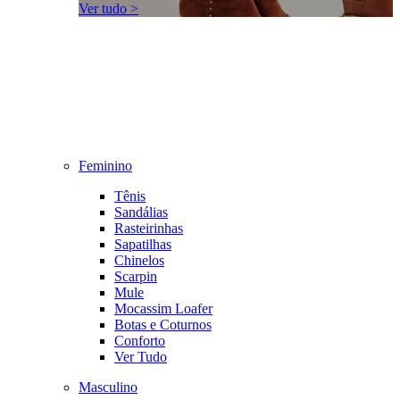
Ver tudo >
Feminino
Tênis
Sandálias
Rasteirinhas
Sapatilhas
Chinelos
Scarpin
Mule
Mocassim Loafer
Botas e Coturnos
Conforto
Ver Tudo
Masculino