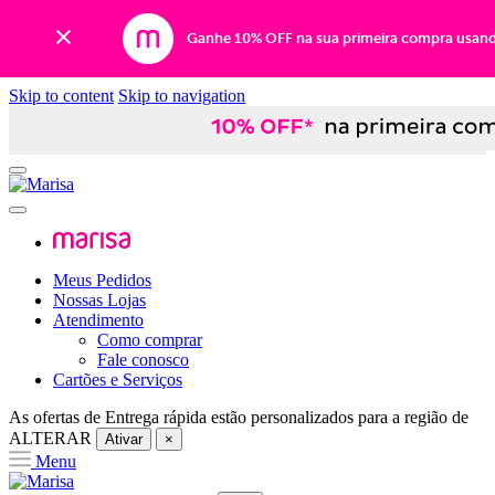
Ganhe 10% OFF na sua primeira compra usan
Skip to content
Skip to navigation
Meus Pedidos
Nossas Lojas
Atendimento
Como comprar
Fale conosco
Cartões e Serviços
As ofertas de
Entrega rápida
estão personalizados para a região de
ALTERAR
Ativar
×
Menu