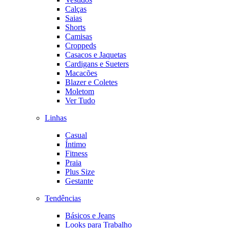
Calças
Saias
Shorts
Camisas
Croppeds
Casacos e Jaquetas
Cardigans e Sueters
Macacões
Blazer e Coletes
Moletom
Ver Tudo
Linhas
Casual
Íntimo
Fitness
Praia
Plus Size
Gestante
Tendências
Básicos e Jeans
Looks para Trabalho