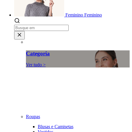
Feminino
Feminino
Categoria
Ver tudo >
Roupas
Blusas e Camisetas
Vestidos