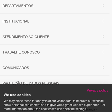
DEPARTAMENTOS
INSTITUCIONAL
ATENDIMENTO AO CLIENTE
TRABALHE CONOSCO
COMUNICADOS
PROTEÇÃO DE DADOS PESSOAIS
Privacy policy
We use cookies
We may place these for analysis of our visitor data, to improve our website,
show personalised content and to give you a great website experience. For
Lojas Marisa S/A.
Avenida Francisco Matarazzo, 1.500
more information about the cookies we use open the settings.
Torre Los Angeles - 2º andar (conjunto 21-22), Água Branca -