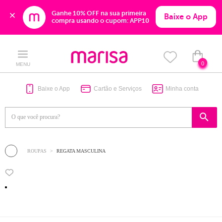
Ganhe 10% OFF na sua primeira 
Baixe o App
compra usando o cupom: APP10
Skip
Skip
to
to
content
navigation
0
MENU
Baixe o App
Cartão e Serviços
Minha conta
ROUPAS
REGATA MASCULINA