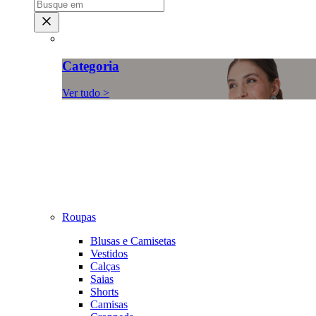
Categoria
Ver tudo >
Roupas
Blusas e Camisetas
Vestidos
Calças
Saias
Shorts
Camisas