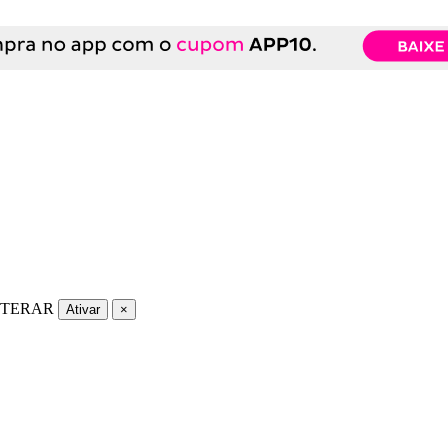
LTERAR
Ativar
×