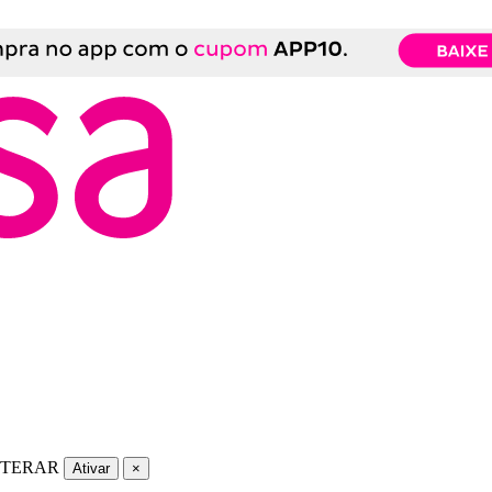
LTERAR
Ativar
×