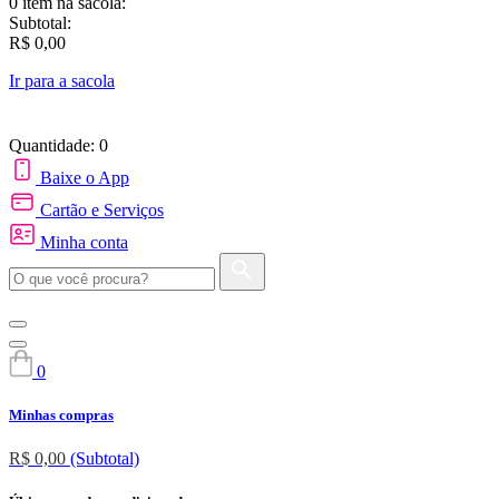
0 item
na sacola:
Subtotal:
R$ 0,00
Ir para a sacola
Quantidade: 0
Baixe o App
Cartão e Serviços
Minha conta
0
Minhas compras
R$ 0,00
(Subtotal)