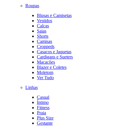
Roupas
Blusas e Camisetas
Vestidos
Calças
Saias
Shorts
Camisas
Croppeds
Casacos e Jaquetas
Cardigans e Sueters
Macacões
Blazer e Coletes
Moletom
Ver Tudo
Linhas
Casual
Íntimo
Fitness
Praia
Plus Size
Gestante