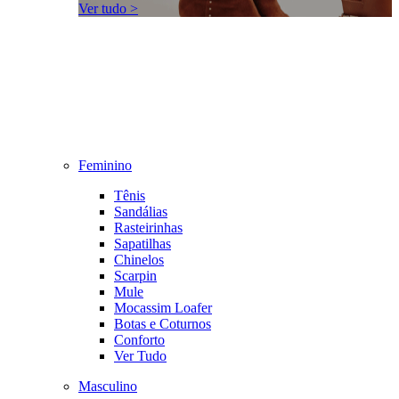
Ver tudo >
Feminino
Tênis
Sandálias
Rasteirinhas
Sapatilhas
Chinelos
Scarpin
Mule
Mocassim Loafer
Botas e Coturnos
Conforto
Ver Tudo
Masculino