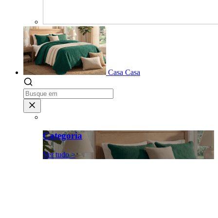
Casa
Casa
Categoria
Ver tudo >