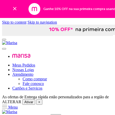
Ganhe 10% OFF na sua primeira compra usan
Skip to content
Skip to navigation
Meus Pedidos
Nossas Lojas
Atendimento
Como comprar
Fale conosco
Cartões e Serviços
As ofertas de
Entrega rápida
estão personalizados para a região de
ALTERAR
Ativar
×
Menu