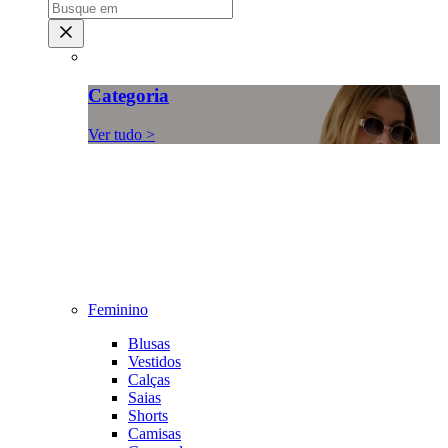
Categoria
Ver tudo >
Feminino
Blusas
Vestidos
Calças
Saias
Shorts
Camisas