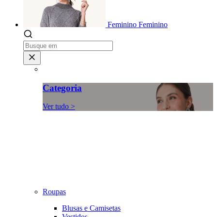
Feminino
Feminino
Categoria
Ver tudo >
Roupas
Blusas e Camisetas
Vestidos