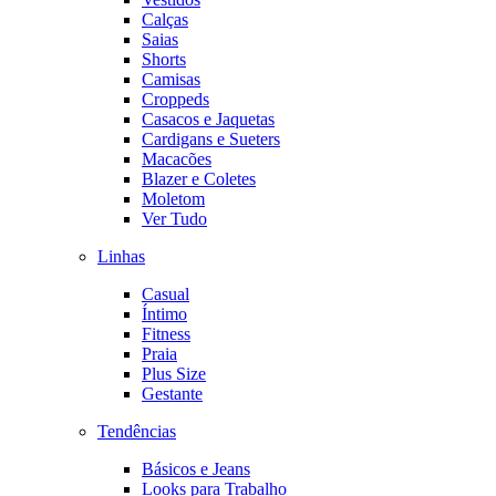
Calças
Saias
Shorts
Camisas
Croppeds
Casacos e Jaquetas
Cardigans e Sueters
Macacões
Blazer e Coletes
Moletom
Ver Tudo
Linhas
Casual
Íntimo
Fitness
Praia
Plus Size
Gestante
Tendências
Básicos e Jeans
Looks para Trabalho