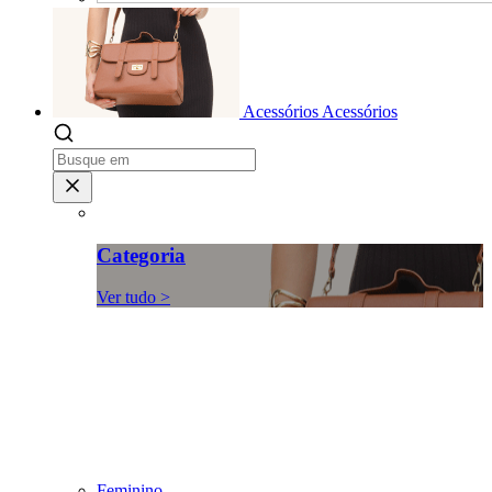
Acessórios
Acessórios
Categoria
Ver tudo >
Feminino