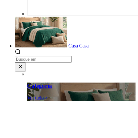
Casa
Casa
Categoria
Ver tudo >