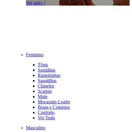
Ver tudo >
Feminino
Tênis
Sandálias
Rasteirinhas
Sapatilhas
Chinelos
Scarpin
Mule
Mocassim Loafer
Botas e Coturnos
Conforto
Ver Tudo
Masculino