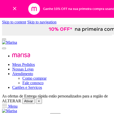
Ganhe 10% OFF na sua primeira compra usan
Skip to content
Skip to navigation
Meus Pedidos
Nossas Lojas
Atendimento
Como comprar
Fale conosco
Cartões e Serviços
As ofertas de
Entrega rápida
estão personalizados para a região de
ALTERAR
Ativar
×
Menu