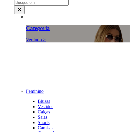
Categoria
Ver tudo >
Feminino
Blusas
Vestidos
Calças
Saias
Shorts
Camisas