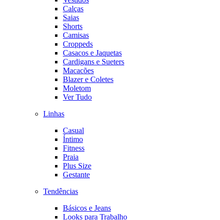
Calças
Saias
Shorts
Camisas
Croppeds
Casacos e Jaquetas
Cardigans e Sueters
Macacões
Blazer e Coletes
Moletom
Ver Tudo
Linhas
Casual
Íntimo
Fitness
Praia
Plus Size
Gestante
Tendências
Básicos e Jeans
Looks para Trabalho