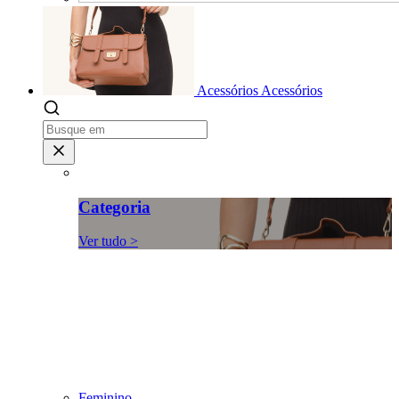
Acessórios
Acessórios
Categoria
Ver tudo >
Feminino