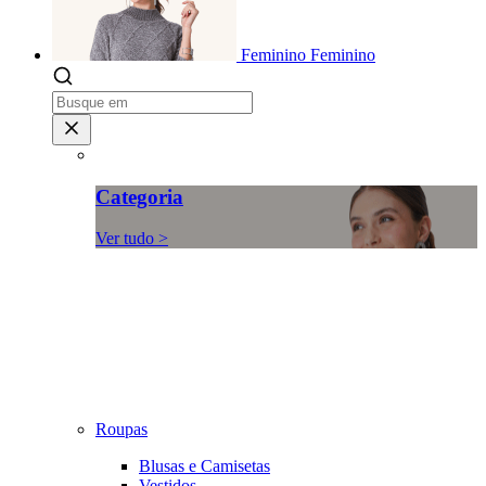
Feminino
Feminino
Categoria
Ver tudo >
Roupas
Blusas e Camisetas
Vestidos