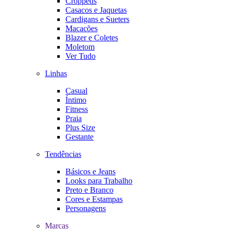
Croppeds
Casacos e Jaquetas
Cardigans e Sueters
Macacões
Blazer e Coletes
Moletom
Ver Tudo
Linhas
Casual
Íntimo
Fitness
Praia
Plus Size
Gestante
Tendências
Básicos e Jeans
Looks para Trabalho
Preto e Branco
Cores e Estampas
Personagens
Marcas