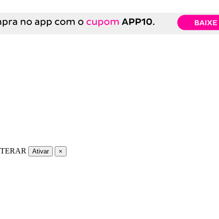
LTERAR
Ativar
×