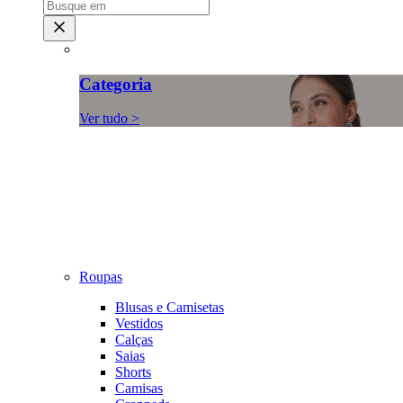
Categoria
Ver tudo >
Roupas
Blusas e Camisetas
Vestidos
Calças
Saias
Shorts
Camisas