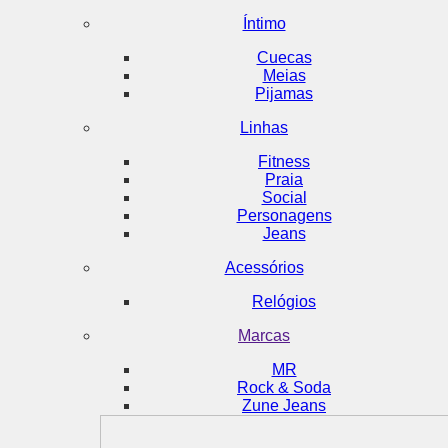
Íntimo
Cuecas
Meias
Pijamas
Linhas
Fitness
Praia
Social
Personagens
Jeans
Acessórios
Relógios
Marcas
MR
Rock & Soda
Zune Jeans