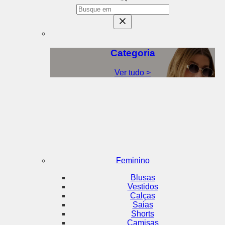
Categoria
Ver tudo >
Feminino
Blusas
Vestidos
Calças
Saias
Shorts
Camisas