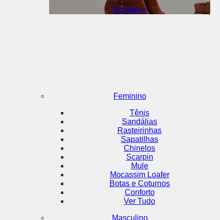
Ver tudo >
Feminino
Tênis
Sandálias
Rasteirinhas
Sapatilhas
Chinelos
Scarpin
Mule
Mocassim Loafer
Botas e Coturnos
Conforto
Ver Tudo
Masculino