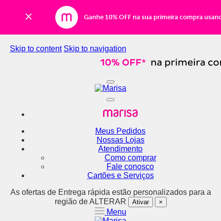
Ganhe 10% OFF na sua primeira compra usan
Skip to content
Skip to navigation
Meus Pedidos
Nossas Lojas
Atendimento
Como comprar
Fale conosco
Cartões e Serviços
As ofertas de
Entrega rápida
estão personalizados para a
região de
ALTERAR
Ativar
×
Menu