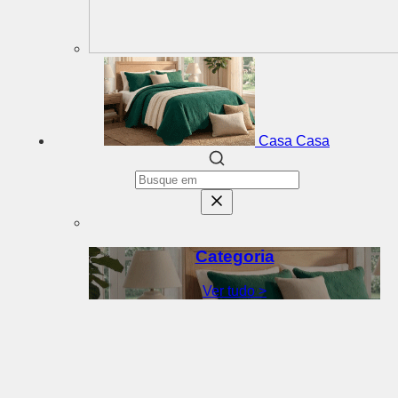
Casa
Casa
Categoria
Ver tudo >