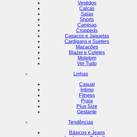
Vestidos
Calças
Saias
Shorts
Camisas
Croppeds
Casacos e Jaquetas
Cardigans e Sueters
Macacões
Blazer e Coletes
Moletom
Ver Tudo
Linhas
Casual
Íntimo
Fitness
Praia
Plus Size
Gestante
Tendências
Básicos e Jeans