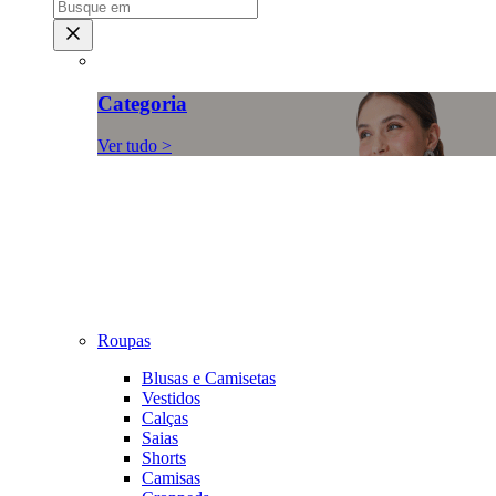
Categoria
Ver tudo >
Roupas
Blusas e Camisetas
Vestidos
Calças
Saias
Shorts
Camisas