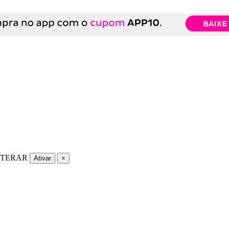
LTERAR
Ativar
×