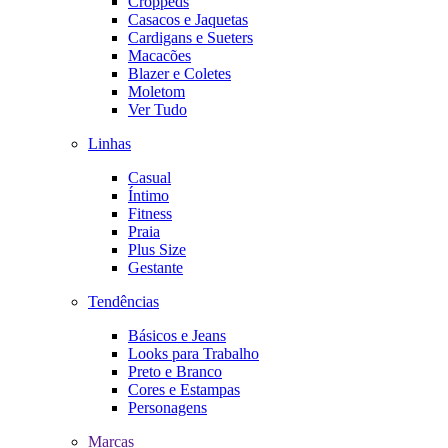
Croppeds
Casacos e Jaquetas
Cardigans e Sueters
Macacões
Blazer e Coletes
Moletom
Ver Tudo
Linhas
Casual
Íntimo
Fitness
Praia
Plus Size
Gestante
Tendências
Básicos e Jeans
Looks para Trabalho
Preto e Branco
Cores e Estampas
Personagens
Marcas