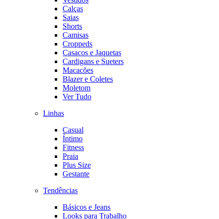
Calças
Saias
Shorts
Camisas
Croppeds
Casacos e Jaquetas
Cardigans e Sueters
Macacões
Blazer e Coletes
Moletom
Ver Tudo
Linhas
Casual
Íntimo
Fitness
Praia
Plus Size
Gestante
Tendências
Básicos e Jeans
Looks para Trabalho