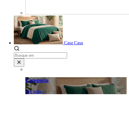
Casa
Casa
Categoria
Ver tudo >