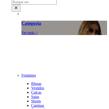
Categoria
Ver tudo >
Feminino
Blusas
Vestidos
Calças
Saias
Shorts
Camisas