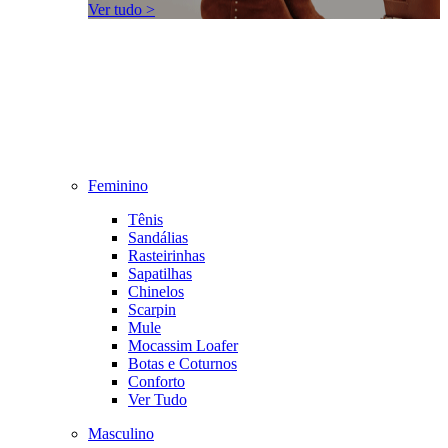
Ver tudo >
Feminino
Tênis
Sandálias
Rasteirinhas
Sapatilhas
Chinelos
Scarpin
Mule
Mocassim Loafer
Botas e Coturnos
Conforto
Ver Tudo
Masculino