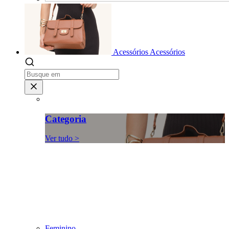
Acessórios
Acessórios
Categoria
Ver tudo >
Feminino