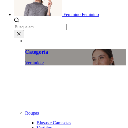
Feminino
Feminino
Categoria
Ver tudo >
Roupas
Blusas e Camisetas
Vestidos