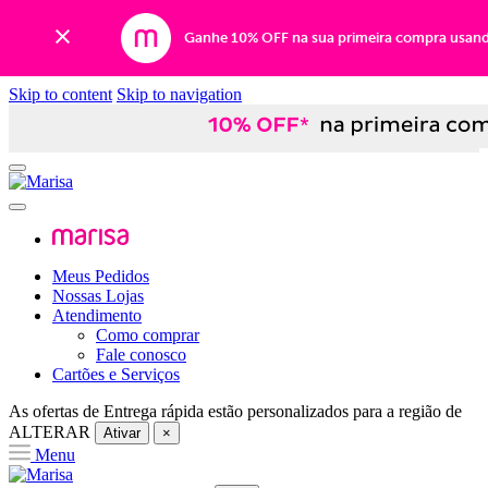
Ganhe 10% OFF na sua primeira compra usan
Skip to content
Skip to navigation
Meus Pedidos
Nossas Lojas
Atendimento
Como comprar
Fale conosco
Cartões e Serviços
As ofertas de
Entrega rápida
estão personalizados para a região de
ALTERAR
Ativar
×
Menu