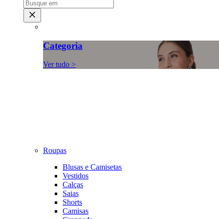
Categoria
Ver tudo >
Roupas
Blusas e Camisetas
Vestidos
Calças
Saias
Shorts
Camisas