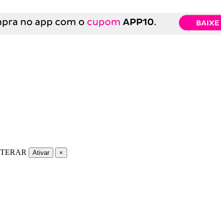
LTERAR
Ativar
×