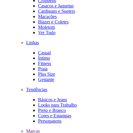
Croppeds
Casacos e Jaquetas
Cardigans e Sueters
Macacões
Blazer e Coletes
Moletom
Ver Tudo
Linhas
Casual
Íntimo
Fitness
Praia
Plus Size
Gestante
Tendências
Básicos e Jeans
Looks para Trabalho
Preto e Branco
Cores e Estampas
Personagens
Marcas