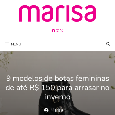
Pular
para
o
conteúdo
Facebook
Instagram
X
MENU
9 modelos de botas femininas
de até R$ 150 para arrasar no
inverno
Marisa