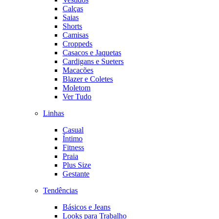
Calças
Saias
Shorts
Camisas
Croppeds
Casacos e Jaquetas
Cardigans e Sueters
Macacões
Blazer e Coletes
Moletom
Ver Tudo
Linhas
Casual
Íntimo
Fitness
Praia
Plus Size
Gestante
Tendências
Básicos e Jeans
Looks para Trabalho