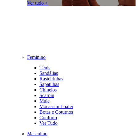
Ver tudo >
Feminino
Tênis
Sandálias
Rasteirinhas
Sapatilhas
Chinelos
Scarpin
Mule
Mocassim Loafer
Botas e Coturnos
Conforto
Ver Tudo
Masculino