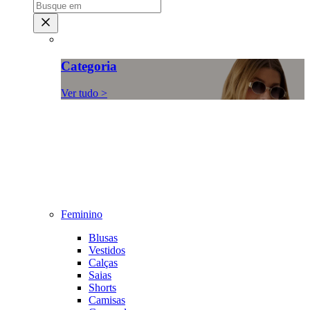
Categoria
Ver tudo >
Feminino
Blusas
Vestidos
Calças
Saias
Shorts
Camisas