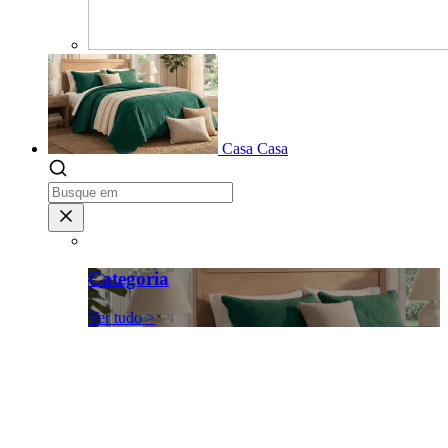
Casa
Casa
Categoria
Ver tudo >