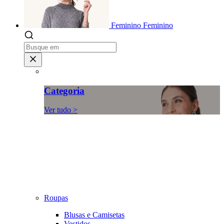
Feminino
Feminino
Categoria
Ver tudo >
Roupas
Blusas e Camisetas
Vestidos