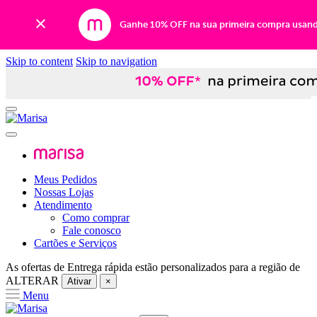
Ganhe 10% OFF na sua primeira compra usan
Skip to content
Skip to navigation
Meus Pedidos
Nossas Lojas
Atendimento
Como comprar
Fale conosco
Cartões e Serviços
As ofertas de
Entrega rápida
estão personalizados para a região de
ALTERAR
Ativar
×
Menu