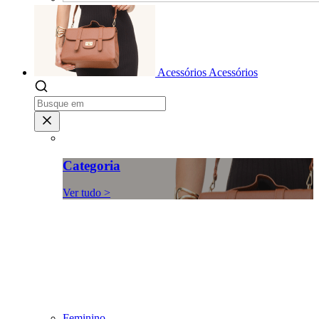
Acessórios
Acessórios
Categoria
Ver tudo >
Feminino