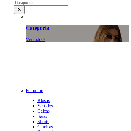
Categoria
Ver tudo >
Feminino
Blusas
Vestidos
Calças
Saias
Shorts
Camisas