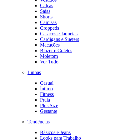
Calças
Saias
Shorts
Camisas
Croppeds
Casacos e Jaquetas
Cardigans e Sueters
Macacões
Blazer e Coletes
Moletom
Ver Tudo
Linhas
Casual
Íntimo
Fitness
Praia
Plus Size
Gestante
Tendências
Básicos e Jeans
Looks para Trabalho