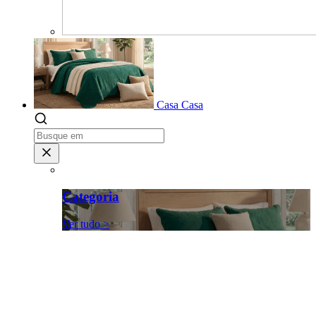
Casa
Casa
Categoria
Ver tudo >