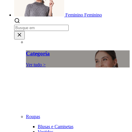
Feminino
Feminino
Categoria
Ver tudo >
Roupas
Blusas e Camisetas
Vestidos