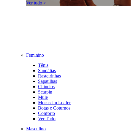
Ver tudo >
Feminino
Tênis
Sandálias
Rasteirinhas
Sapatilhas
Chinelos
Scarpin
Mule
Mocassim Loafer
Botas e Coturnos
Conforto
Ver Tudo
Masculino