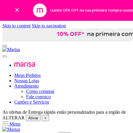
Ganhe 10% OFF na sua primeira compra usan
Skip to content
Skip to navigation
Meus Pedidos
Nossas Lojas
Atendimento
Como comprar
Fale conosco
Cartões e Serviços
As ofertas de
Entrega rápida
estão personalizados para a região de
ALTERAR
Ativar
×
Menu