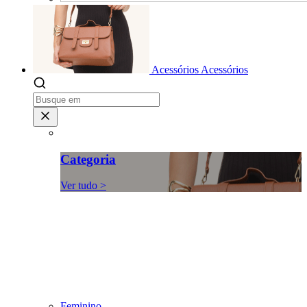
Acessórios
Acessórios
Categoria
Ver tudo >
Feminino