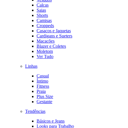
Calças
Saias
Shorts
Camisas
Croppeds
Casacos e Jaquetas
Cardigans e Sueters
Macacões
Blazer e Coletes
Moletom
Ver Tudo
Linhas
Casual
Íntimo
Fitness
Praia
Plus Size
Gestante
Tendências
Básicos e Jeans
Looks para Trabalho