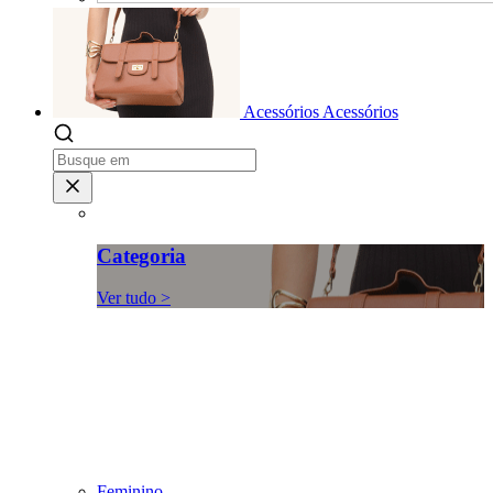
Acessórios
Acessórios
Categoria
Ver tudo >
Feminino