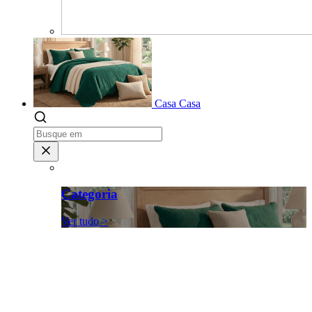
Casa
Casa
Categoria
Ver tudo >