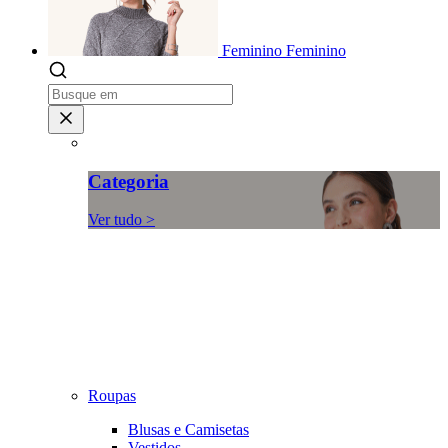
Feminino
Feminino
Categoria
Ver tudo >
Roupas
Blusas e Camisetas
Vestidos