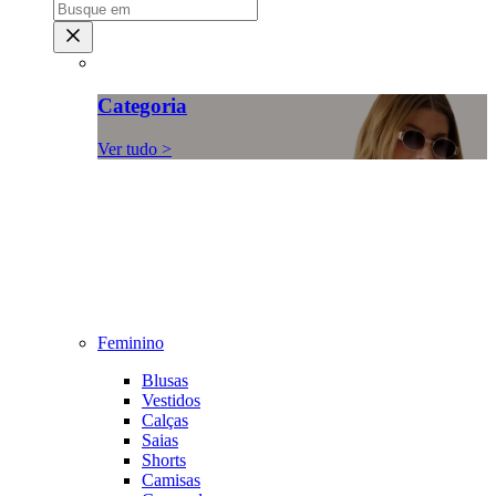
Categoria
Ver tudo >
Feminino
Blusas
Vestidos
Calças
Saias
Shorts
Camisas