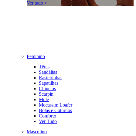
Ver tudo >
Feminino
Tênis
Sandálias
Rasteirinhas
Sapatilhas
Chinelos
Scarpin
Mule
Mocassim Loafer
Botas e Coturnos
Conforto
Ver Tudo
Masculino