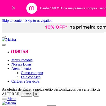
Ganhe 10% OFF na sua primeira compra usan
Skip to content
Skip to navigation
Meus Pedidos
Nossas Lojas
Atendimento
Como comprar
Fale conosco
Cartões e Serviços
As ofertas de
Entrega rápida
estão personalizados para a região de
ALTERAR
Ativar
×
Menu