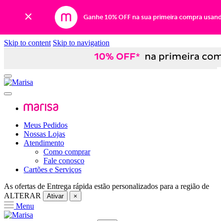
Ganhe 10% OFF na sua primeira compra usan
Skip to content
Skip to navigation
Meus Pedidos
Nossas Lojas
Atendimento
Como comprar
Fale conosco
Cartões e Serviços
As ofertas de
Entrega rápida
estão personalizados para a região de
ALTERAR
Ativar
×
Menu