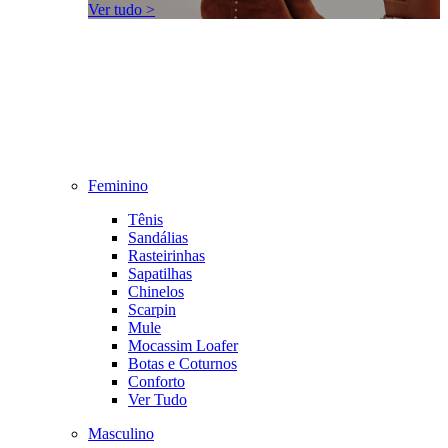
Ver tudo >
Feminino
Tênis
Sandálias
Rasteirinhas
Sapatilhas
Chinelos
Scarpin
Mule
Mocassim Loafer
Botas e Coturnos
Conforto
Ver Tudo
Masculino