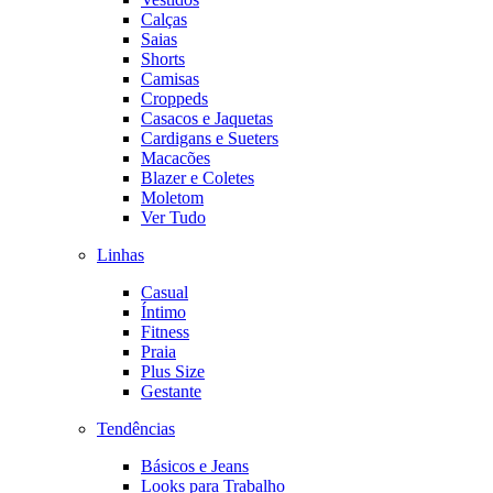
Calças
Saias
Shorts
Camisas
Croppeds
Casacos e Jaquetas
Cardigans e Sueters
Macacões
Blazer e Coletes
Moletom
Ver Tudo
Linhas
Casual
Íntimo
Fitness
Praia
Plus Size
Gestante
Tendências
Básicos e Jeans
Looks para Trabalho