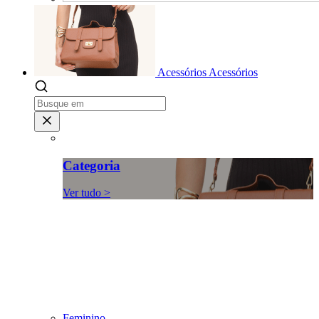
Acessórios
Acessórios
Categoria
Ver tudo >
Feminino