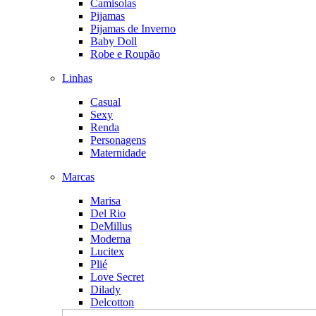
Camisolas
Pijamas
Pijamas de Inverno
Baby Doll
Robe e Roupão
Linhas
Casual
Sexy
Renda
Personagens
Maternidade
Marcas
Marisa
Del Rio
DeMillus
Moderna
Lucitex
Plié
Love Secret
Dilady
Delcotton