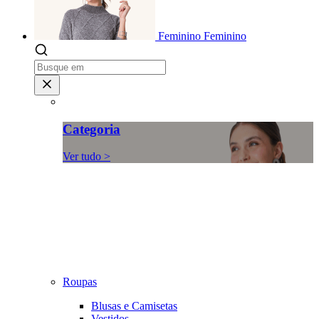
Feminino
Feminino
Categoria
Ver tudo >
Roupas
Blusas e Camisetas
Vestidos