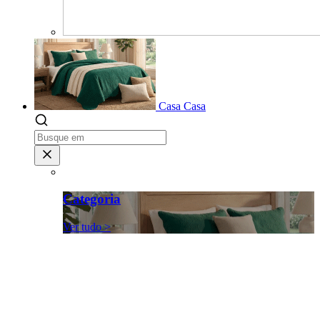
Casa
Casa
Categoria
Ver tudo >