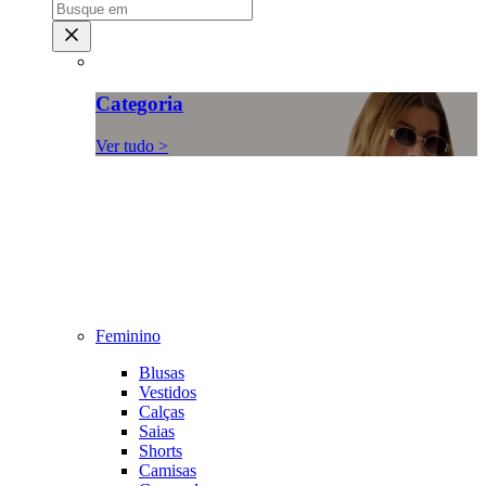
Categoria
Ver tudo >
Feminino
Blusas
Vestidos
Calças
Saias
Shorts
Camisas