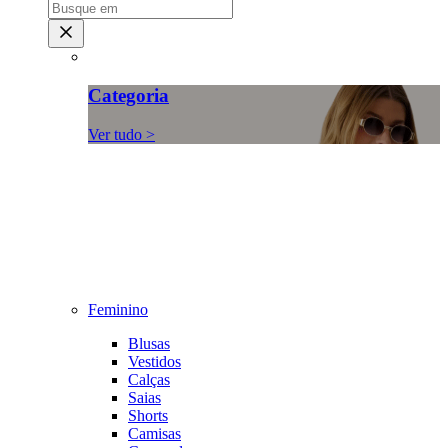
Categoria
Ver tudo >
Feminino
Blusas
Vestidos
Calças
Saias
Shorts
Camisas