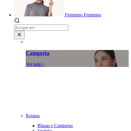
Feminino
Feminino
Categoria
Ver tudo >
Roupas
Blusas e Camisetas
Vestidos