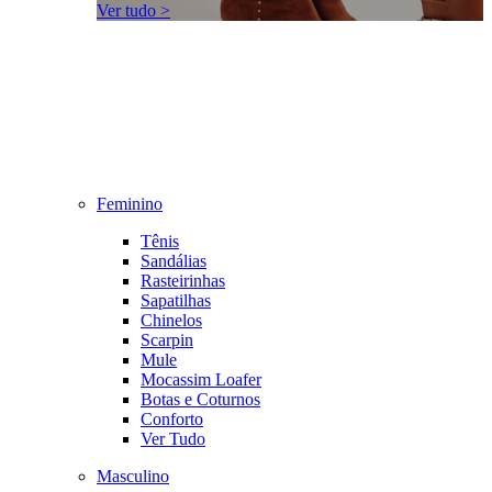
Ver tudo >
Feminino
Tênis
Sandálias
Rasteirinhas
Sapatilhas
Chinelos
Scarpin
Mule
Mocassim Loafer
Botas e Coturnos
Conforto
Ver Tudo
Masculino