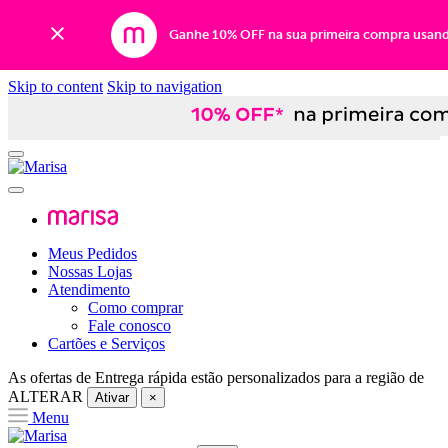
Ganhe 10% OFF na sua primeira compra usan
Skip to content
Skip to navigation
Meus Pedidos
Nossas Lojas
Atendimento
Como comprar
Fale conosco
Cartões e Serviços
As ofertas de
Entrega rápida
estão personalizados para a região de
ALTERAR
Ativar
×
Menu