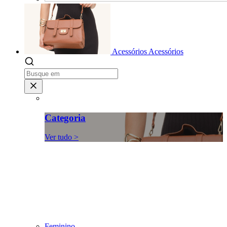
Acessórios
Acessórios
Categoria
Ver tudo >
Feminino