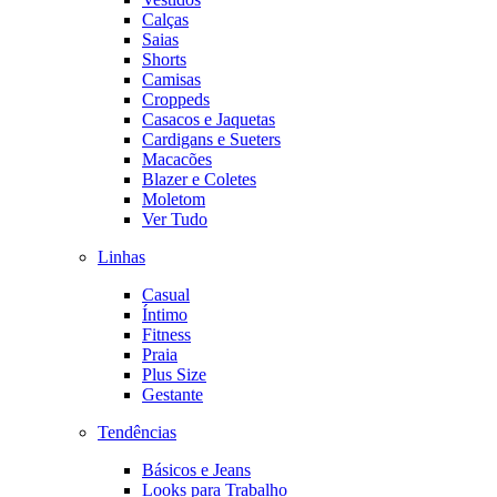
Calças
Saias
Shorts
Camisas
Croppeds
Casacos e Jaquetas
Cardigans e Sueters
Macacões
Blazer e Coletes
Moletom
Ver Tudo
Linhas
Casual
Íntimo
Fitness
Praia
Plus Size
Gestante
Tendências
Básicos e Jeans
Looks para Trabalho