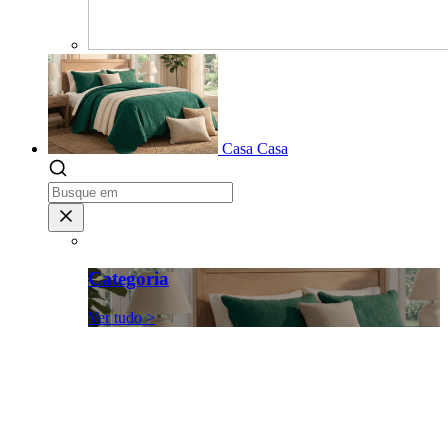
Casa
Casa
Categoria
Ver tudo >