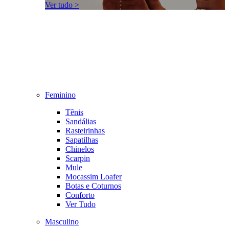
Ver tudo >
Feminino
Tênis
Sandálias
Rasteirinhas
Sapatilhas
Chinelos
Scarpin
Mule
Mocassim Loafer
Botas e Coturnos
Conforto
Ver Tudo
Masculino