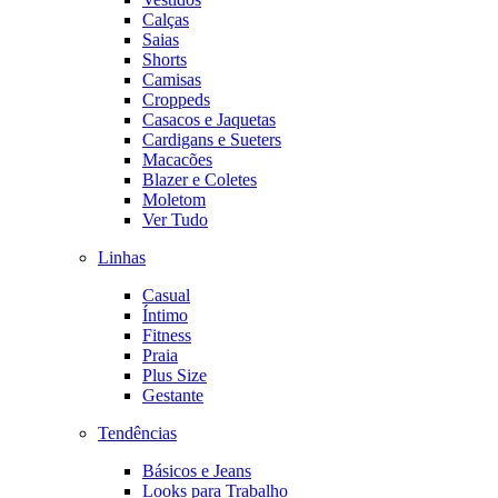
Calças
Saias
Shorts
Camisas
Croppeds
Casacos e Jaquetas
Cardigans e Sueters
Macacões
Blazer e Coletes
Moletom
Ver Tudo
Linhas
Casual
Íntimo
Fitness
Praia
Plus Size
Gestante
Tendências
Básicos e Jeans
Looks para Trabalho