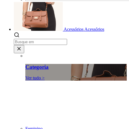
Acessórios
Acessórios
Categoria
Ver tudo >
Feminino