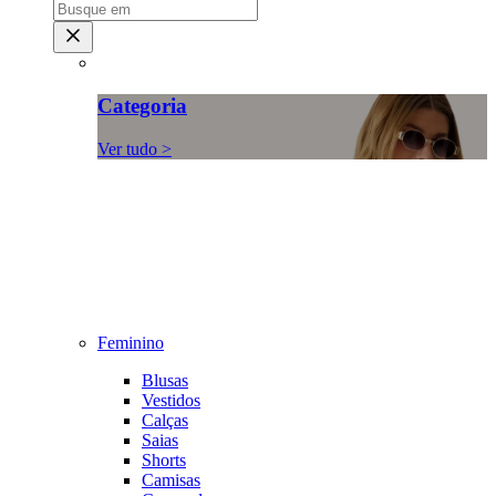
Categoria
Ver tudo >
Feminino
Blusas
Vestidos
Calças
Saias
Shorts
Camisas