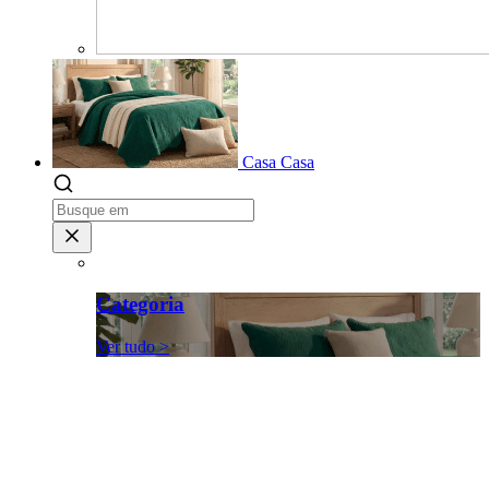
Casa
Casa
Categoria
Ver tudo >