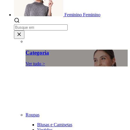
Feminino
Feminino
Categoria
Ver tudo >
Roupas
Blusas e Camisetas
Vestidos