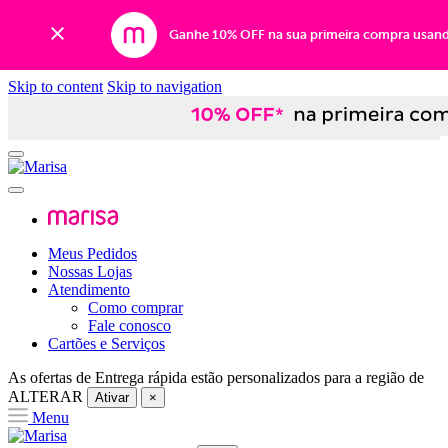
Ganhe 10% OFF na sua primeira compra usan
Skip to content
Skip to navigation
Meus Pedidos
Nossas Lojas
Atendimento
Como comprar
Fale conosco
Cartões e Serviços
As ofertas de
Entrega rápida
estão personalizados para a região de
ALTERAR
Ativar
×
Menu