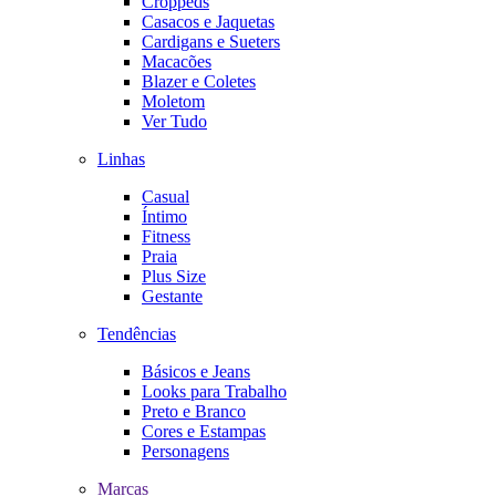
Croppeds
Casacos e Jaquetas
Cardigans e Sueters
Macacões
Blazer e Coletes
Moletom
Ver Tudo
Linhas
Casual
Íntimo
Fitness
Praia
Plus Size
Gestante
Tendências
Básicos e Jeans
Looks para Trabalho
Preto e Branco
Cores e Estampas
Personagens
Marcas