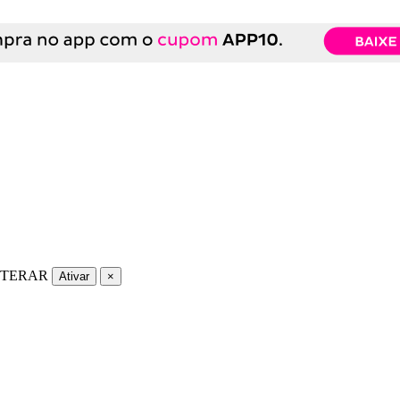
LTERAR
Ativar
×