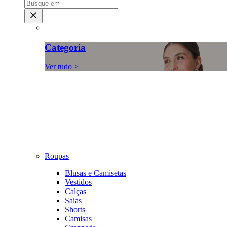
Categoria
Ver tudo >
Roupas
Blusas e Camisetas
Vestidos
Calças
Saias
Shorts
Camisas