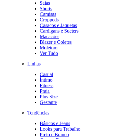
Saias
Shorts
Camisas
Croppeds
Casacos e Jaquetas
Cardigans e Sueters
Macacões
Blazer e Coletes
Moletom
Ver Tudo
Linhas
Casual
Íntimo
Fitness
Praia
Plus Size
Gestante
Tendências
Básicos e Jeans
Looks para Trabalho
Preto e Branco