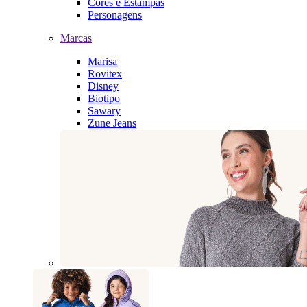
Cores e Estampas
Personagens
Marcas
Marisa
Rovitex
Disney
Biotipo
Sawary
Zune Jeans