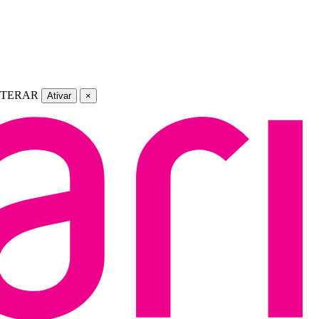
LTERAR
Ativar
×