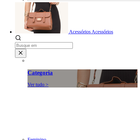
Acessórios
Acessórios
Categoria
Ver tudo >
Feminino