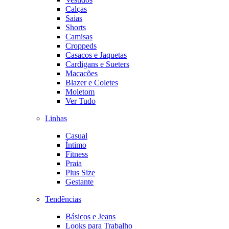
Calças
Saias
Shorts
Camisas
Croppeds
Casacos e Jaquetas
Cardigans e Sueters
Macacões
Blazer e Coletes
Moletom
Ver Tudo
Linhas
Casual
Íntimo
Fitness
Praia
Plus Size
Gestante
Tendências
Básicos e Jeans
Looks para Trabalho