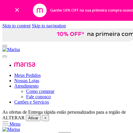
Ganhe 10% OFF na sua primeira compra usan
Skip to content
Skip to navigation
Meus Pedidos
Nossas Lojas
Atendimento
Como comprar
Fale conosco
Cartões e Serviços
As ofertas de
Entrega rápida
estão personalizados para a região de
ALTERAR
Ativar
×
Menu