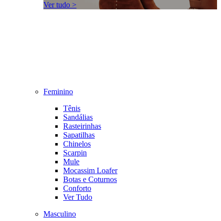
Ver tudo >
Feminino
Tênis
Sandálias
Rasteirinhas
Sapatilhas
Chinelos
Scarpin
Mule
Mocassim Loafer
Botas e Coturnos
Conforto
Ver Tudo
Masculino