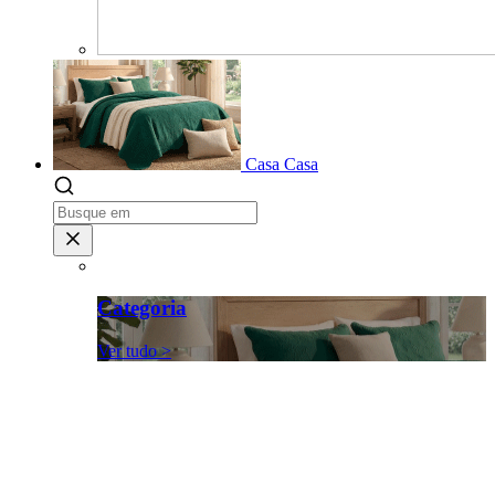
Casa
Casa
Categoria
Ver tudo >