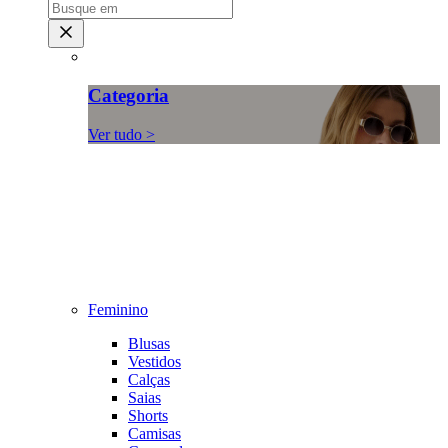
Categoria
Ver tudo >
Feminino
Blusas
Vestidos
Calças
Saias
Shorts
Camisas