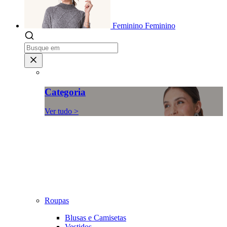
Feminino
Feminino
Categoria
Ver tudo >
Roupas
Blusas e Camisetas
Vestidos