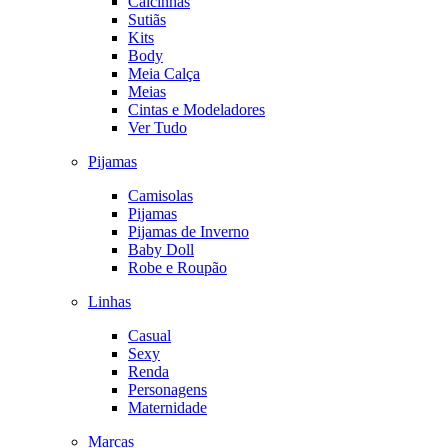
Calcinhas
Sutiãs
Kits
Body
Meia Calça
Meias
Cintas e Modeladores
Ver Tudo
Pijamas
Camisolas
Pijamas
Pijamas de Inverno
Baby Doll
Robe e Roupão
Linhas
Casual
Sexy
Renda
Personagens
Maternidade
Marcas