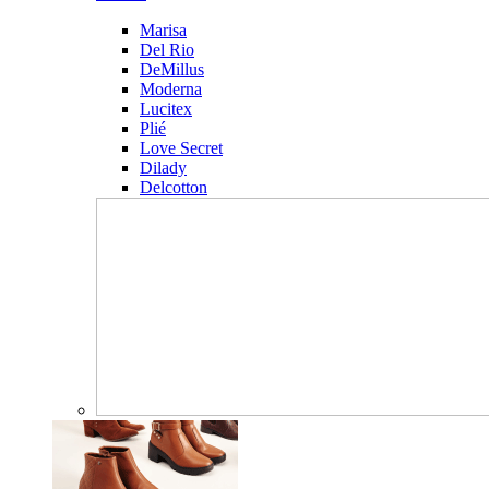
Marisa
Del Rio
DeMillus
Moderna
Lucitex
Plié
Love Secret
Dilady
Delcotton