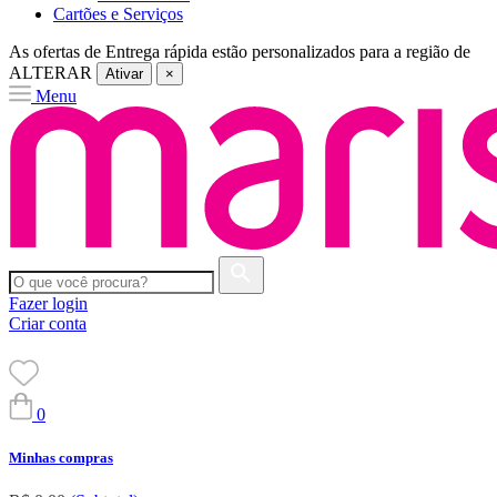
Cartões e Serviços
As ofertas de
Entrega rápida
estão personalizados para a região de
ALTERAR
Ativar
×
Menu
Fazer login
Criar conta
0
Minhas compras