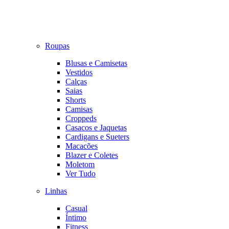
Roupas
Blusas e Camisetas
Vestidos
Calças
Saias
Shorts
Camisas
Croppeds
Casacos e Jaquetas
Cardigans e Sueters
Macacões
Blazer e Coletes
Moletom
Ver Tudo
Linhas
Casual
Íntimo
Fitness