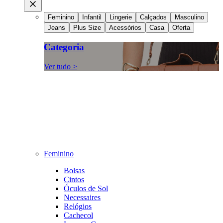
Feminino
Infantil
Lingerie
Calçados
Masculino
Jeans
Plus Size
Acessórios
Casa
Oferta
Categoria
Ver tudo >
Feminino
Bolsas
Cintos
Óculos de Sol
Necessaires
Relógios
Cachecol