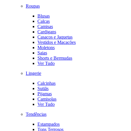
Roupas
Blusas
Calças
Camisas
Cardigans
Casacos e Jaquetas
Vestidos e Macacões
Moletons
Saias
Shorts e Bermudas
Ver Tudo
Lingerie
Calcinhas
Sutiãs
Pijamas
Camisolas
Ver Tudo
Tendências
Estampados
Tons Terrosos