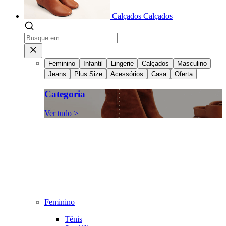
Calçados
Calçados
Feminino
Infantil
Lingerie
Calçados
Masculino
Jeans
Plus Size
Acessórios
Casa
Oferta
Categoria
Ver tudo >
Feminino
Tênis