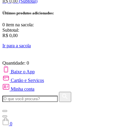
R$ 0,00
(Subtotal)
Últimos produtos adicionados:
0 item
na sacola:
Subtotal:
R$ 0,00
Ir para a sacola
Quantidade: 0
Baixe o App
Cartão e Serviços
Minha conta
0