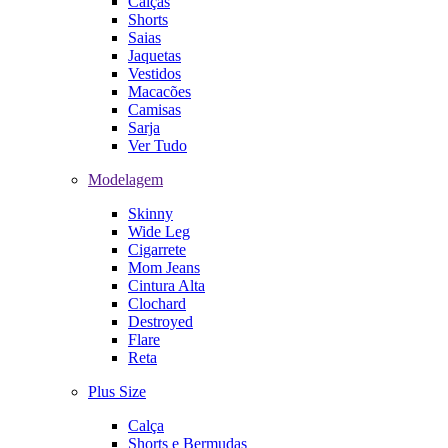
Calças
Shorts
Saias
Jaquetas
Vestidos
Macacões
Camisas
Sarja
Ver Tudo
Modelagem
Skinny
Wide Leg
Cigarrete
Mom Jeans
Cintura Alta
Clochard
Destroyed
Flare
Reta
Plus Size
Calça
Shorts e Bermudas