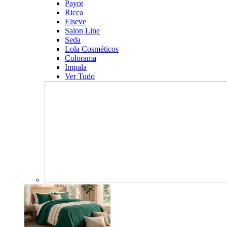
Payot
Ricca
Elseve
Salon Line
Seda
Lola Cosméticos
Colorama
Impala
Ver Tudo