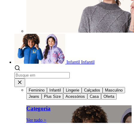
Infantil
Infantil
Feminino
Infantil
Lingerie
Calçados
Masculino
Jeans
Plus Size
Acessórios
Casa
Oferta
Categoria
Ver tudo >