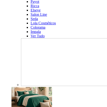
Payot
Ricca
Elseve
Salon Line
Seda
Lola Cosméticos
Colorama
Impala
Ver Tudo