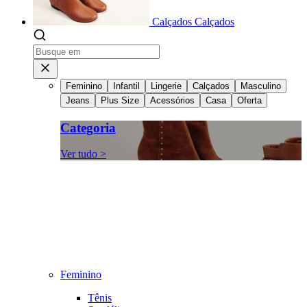
Calçados
Calçados
Feminino
Infantil
Lingerie
Calçados
Masculino
Jeans
Plus Size
Acessórios
Casa
Oferta
Categoria
Ver tudo >
Feminino
Tênis