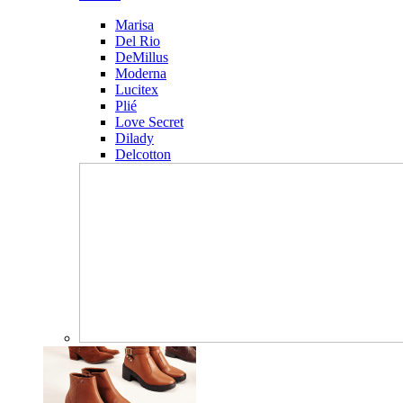
Marisa
Del Rio
DeMillus
Moderna
Lucitex
Plié
Love Secret
Dilady
Delcotton