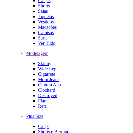
Calças
Shorts
Saias
Jaquetas
Vestidos
Macacões
Camisas
Sarja
Ver Tudo
Modelagem
Skinny
Wide Leg
Cigarrete
Mom Jeans
Cintura Alta
Clochard
Destroyed
Flare
Reta
Plus Size
Calça
Shorts e Bermudas