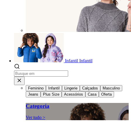
Infantil
Infantil
Feminino
Infantil
Lingerie
Calçados
Masculino
Jeans
Plus Size
Acessórios
Casa
Oferta
Categoria
Ver tudo >