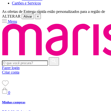
Cartões e Serviços
As ofertas de
Entrega rápida
estão personalizados para a região de
ALTERAR
Ativar
×
Menu
Fazer login
Criar conta
0
Minhas compras