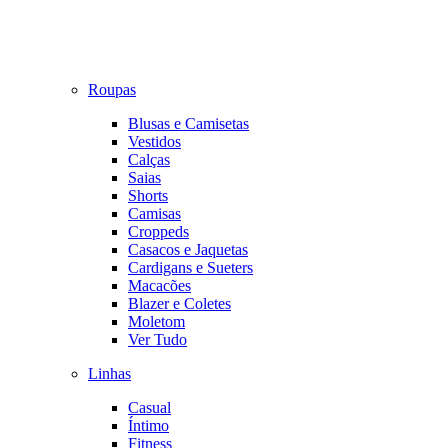
Roupas
Blusas e Camisetas
Vestidos
Calças
Saias
Shorts
Camisas
Croppeds
Casacos e Jaquetas
Cardigans e Sueters
Macacões
Blazer e Coletes
Moletom
Ver Tudo
Linhas
Casual
Íntimo
Fitness