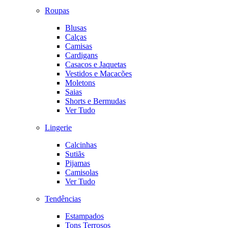
Roupas
Blusas
Calças
Camisas
Cardigans
Casacos e Jaquetas
Vestidos e Macacões
Moletons
Saias
Shorts e Bermudas
Ver Tudo
Lingerie
Calcinhas
Sutiãs
Pijamas
Camisolas
Ver Tudo
Tendências
Estampados
Tons Terrosos