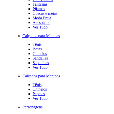
Fantasias
Pijamas
Cuecas e meias
Moda Praia
Acessórios
Ver Tudo
Calçados para Meninas
Tênis
Botas
Chinelos
Sandálias
Sapatilhas
Ver Tudo
Calçados para Meninos
Tênis
Chinelos
Papetes
Ver Tudo
Personagens