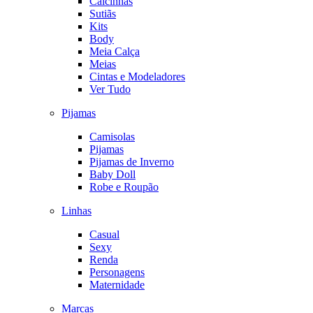
Calcinhas
Sutiãs
Kits
Body
Meia Calça
Meias
Cintas e Modeladores
Ver Tudo
Pijamas
Camisolas
Pijamas
Pijamas de Inverno
Baby Doll
Robe e Roupão
Linhas
Casual
Sexy
Renda
Personagens
Maternidade
Marcas