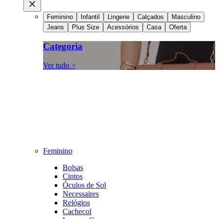
Feminino
Infantil
Lingerie
Calçados
Masculino
Jeans
Plus Size
Acessórios
Casa
Oferta
Categoria
Ver tudo >
Feminino
Bolsas
Cintos
Óculos de Sol
Necessaires
Relógios
Cachecol