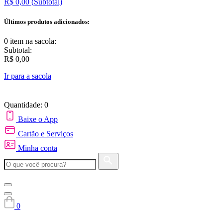
R$ 0,00
(Subtotal)
Últimos produtos adicionados:
0 item
na sacola:
Subtotal:
R$ 0,00
Ir para a sacola
Quantidade: 0
Baixe o App
Cartão e Serviços
Minha conta
0