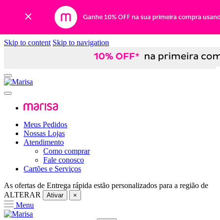
Ganhe 10% OFF na sua primeira compra usan
Skip to content
Skip to navigation
Meus Pedidos
Nossas Lojas
Atendimento
Como comprar
Fale conosco
Cartões e Serviços
As ofertas de
Entrega rápida
estão personalizados para a região de
ALTERAR
Ativar
×
Menu