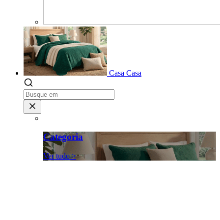
Casa
Casa
Categoria
Ver tudo >