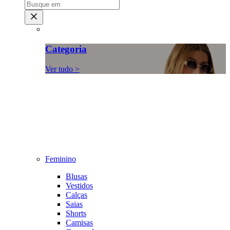
Categoria
Ver tudo >
Feminino
Blusas
Vestidos
Calças
Saias
Shorts
Camisas