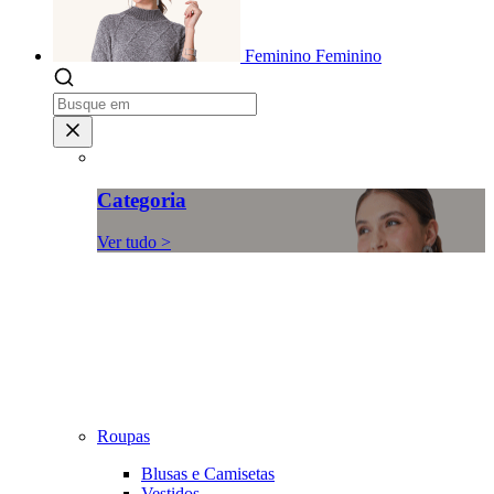
Feminino
Feminino
Categoria
Ver tudo >
Roupas
Blusas e Camisetas
Vestidos