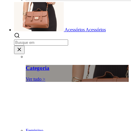
Acessórios
Acessórios
Categoria
Ver tudo >
Feminino