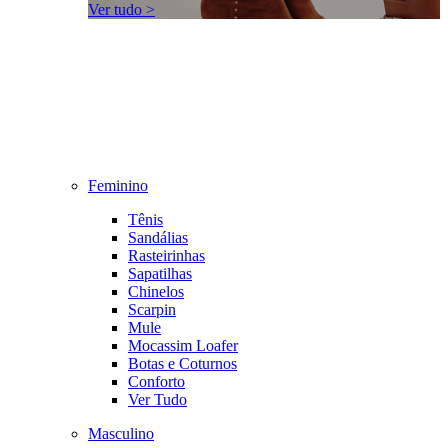
Ver tudo >
Feminino
Tênis
Sandálias
Rasteirinhas
Sapatilhas
Chinelos
Scarpin
Mule
Mocassim Loafer
Botas e Coturnos
Conforto
Ver Tudo
Masculino