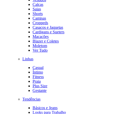
Calças
Saias
Shorts
Camisas
Croppeds
Casacos e Jaquetas
Cardigans e Sueters
Macacões
Blazer e Coletes
Moletom
Ver Tudo
Linhas
Casual
Íntimo
Fitness
Praia
Plus Size
Gestante
Tendências
Básicos e Jeans
Looks para Trabalho