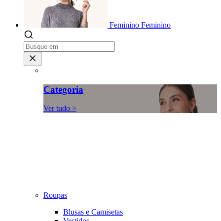
Feminino
Feminino
Categoria
Ver tudo >
Roupas
Blusas e Camisetas
Vestidos