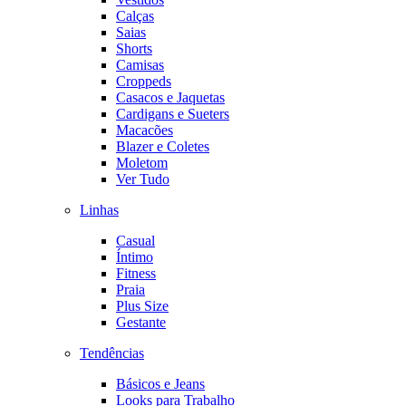
Calças
Saias
Shorts
Camisas
Croppeds
Casacos e Jaquetas
Cardigans e Sueters
Macacões
Blazer e Coletes
Moletom
Ver Tudo
Linhas
Casual
Íntimo
Fitness
Praia
Plus Size
Gestante
Tendências
Básicos e Jeans
Looks para Trabalho