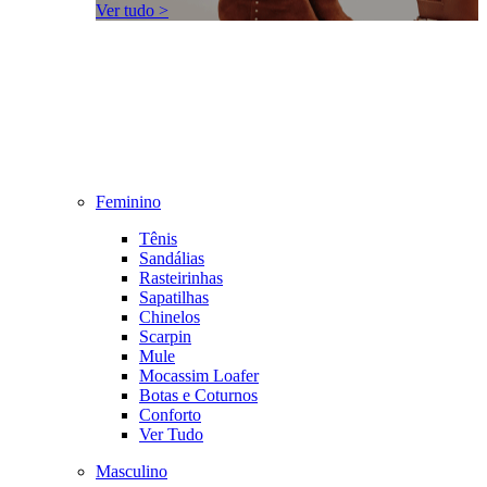
Ver tudo >
Feminino
Tênis
Sandálias
Rasteirinhas
Sapatilhas
Chinelos
Scarpin
Mule
Mocassim Loafer
Botas e Coturnos
Conforto
Ver Tudo
Masculino