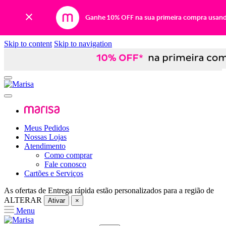
Ganhe 10% OFF na sua primeira compra usan
Skip to content
Skip to navigation
Meus Pedidos
Nossas Lojas
Atendimento
Como comprar
Fale conosco
Cartões e Serviços
As ofertas de
Entrega rápida
estão personalizados para a região de
ALTERAR
Ativar
×
Menu