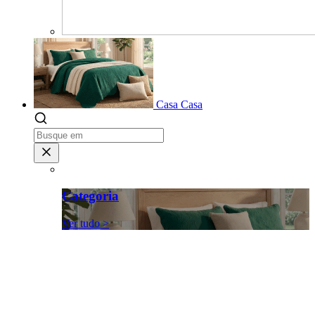
Casa
Casa
Categoria
Ver tudo >