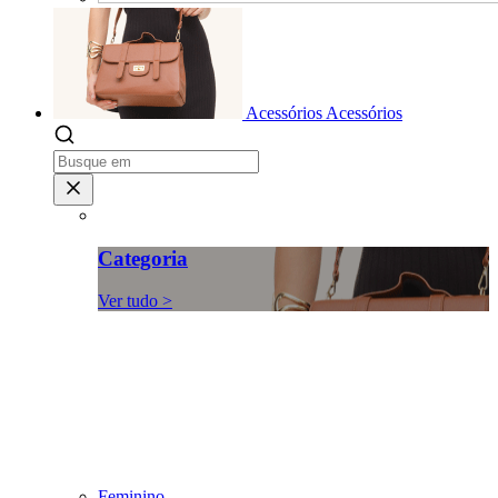
Acessórios
Acessórios
Categoria
Ver tudo >
Feminino