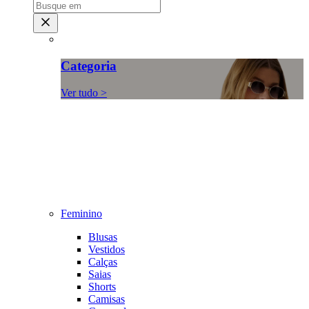
Categoria
Ver tudo >
Feminino
Blusas
Vestidos
Calças
Saias
Shorts
Camisas