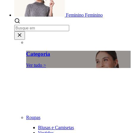
Feminino
Feminino
Categoria
Ver tudo >
Roupas
Blusas e Camisetas
Vestidos