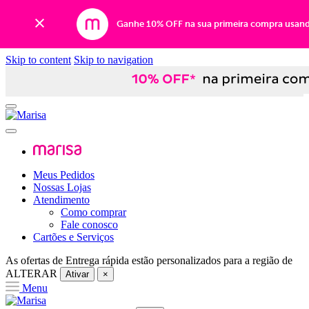
Ganhe 10% OFF na sua primeira compra usan
Skip to content
Skip to navigation
Meus Pedidos
Nossas Lojas
Atendimento
Como comprar
Fale conosco
Cartões e Serviços
As ofertas de
Entrega rápida
estão personalizados para a região de
ALTERAR
Ativar
×
Menu