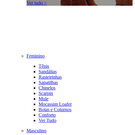
Ver tudo >
Feminino
Tênis
Sandálias
Rasteirinhas
Sapatilhas
Chinelos
Scarpin
Mule
Mocassim Loafer
Botas e Coturnos
Conforto
Ver Tudo
Masculino