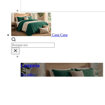
Casa
Casa
Categoria
Ver tudo >