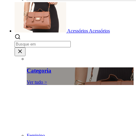
Acessórios
Acessórios
Categoria
Ver tudo >
Feminino