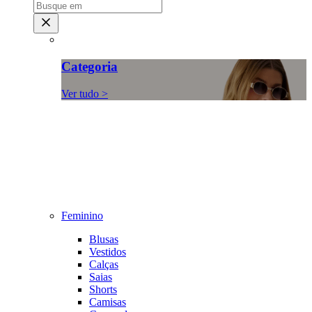
Categoria
Ver tudo >
Feminino
Blusas
Vestidos
Calças
Saias
Shorts
Camisas