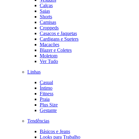
Calças
Saias
Shorts
Camisas
Croppeds
Casacos e Jaquetas
Cardigans e Sueters
Macacões
Blazer e Coletes
Moletom
Ver Tudo
Linhas
Casual
Íntimo
Fitness
Praia
Plus Size
Gestante
Tendências
Básicos e Jeans
Looks para Trabalho