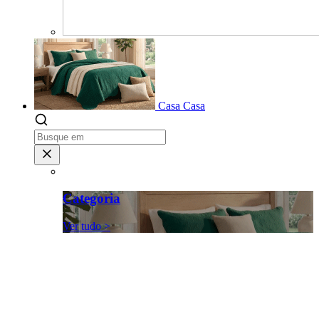
Casa
Casa
Categoria
Ver tudo >