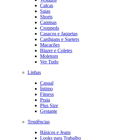
Calças
Saias
Shorts
Camisas
Croppeds
Casacos e Jaquetas
Cardigans e Sueters
Macacões
Blazer e Coletes
Moletom
Ver Tudo
Linhas
Casual
Íntimo
Fitness
Praia
Plus Size
Gestante
Tendências
Básicos e Jeans
Looks para Trabalho