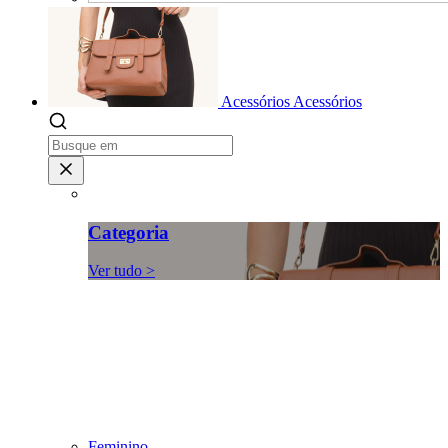
Acessórios
Acessórios
Categoria
Ver tudo >
Feminino