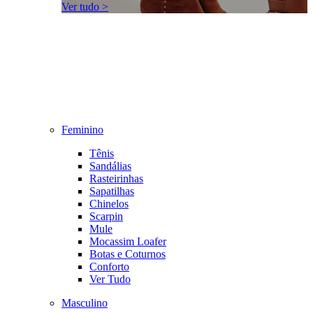
Ver tudo >
Feminino
Tênis
Sandálias
Rasteirinhas
Sapatilhas
Chinelos
Scarpin
Mule
Mocassim Loafer
Botas e Coturnos
Conforto
Ver Tudo
Masculino