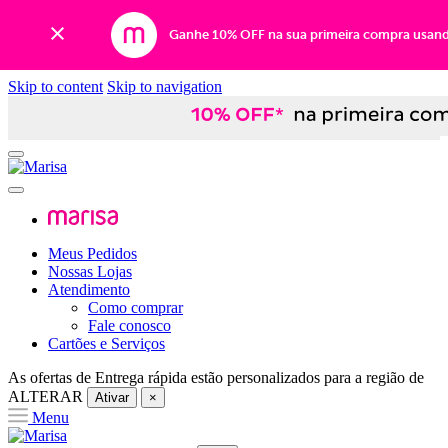
Ganhe 10% OFF na sua primeira compra usan
Skip to content
Skip to navigation
Meus Pedidos
Nossas Lojas
Atendimento
Como comprar
Fale conosco
Cartões e Serviços
As ofertas de
Entrega rápida
estão personalizados para a região de
ALTERAR
Ativar
×
Menu