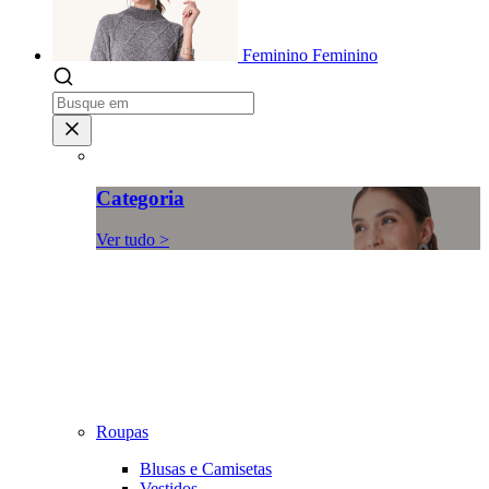
Feminino
Feminino
Categoria
Ver tudo >
Roupas
Blusas e Camisetas
Vestidos