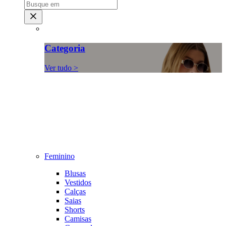
Categoria
Ver tudo >
Feminino
Blusas
Vestidos
Calças
Saias
Shorts
Camisas