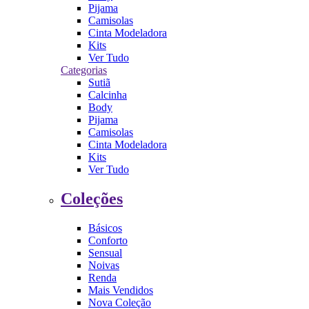
Pijama
Camisolas
Cinta Modeladora
Kits
Ver Tudo
Categorias
Sutiã
Calcinha
Body
Pijama
Camisolas
Cinta Modeladora
Kits
Ver Tudo
Coleções
Básicos
Conforto
Sensual
Noivas
Renda
Mais Vendidos
Nova Coleção