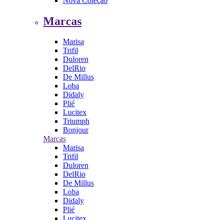
Nova Coleção
Marcas
Marisa
Trifil
Duloren
DelRio
De Millus
Loba
Didaly
Plié
Lucitex
Triumph
Bonjour
Marcas
Marisa
Trifil
Duloren
DelRio
De Millus
Loba
Didaly
Plié
Lucitex