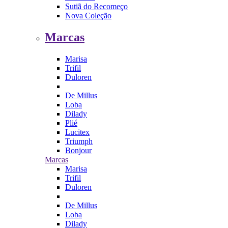
Sutiã do Recomeço
Nova Coleção
Marcas
Marisa
Trifil
Duloren
De Millus
Loba
Dilady
Plié
Lucitex
Triumph
Bonjour
Marcas
Marisa
Trifil
Duloren
De Millus
Loba
Dilady