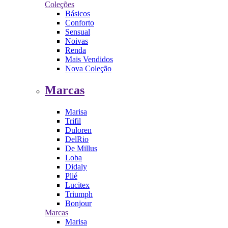
Coleções
Básicos
Conforto
Sensual
Noivas
Renda
Mais Vendidos
Nova Coleção
Marcas
Marisa
Trifil
Duloren
DelRio
De Millus
Loba
Didaly
Plié
Lucitex
Triumph
Bonjour
Marcas
Marisa