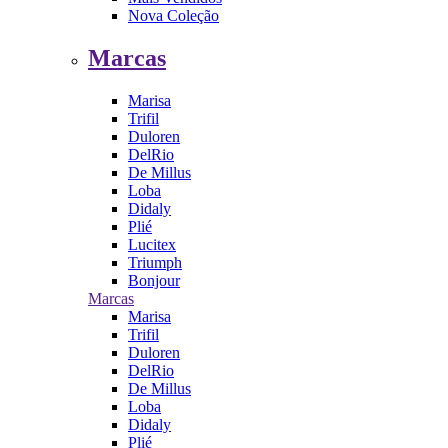
Nova Coleção
Marcas
Marisa
Trifil
Duloren
DelRio
De Millus
Loba
Didaly
Plié
Lucitex
Triumph
Bonjour
Marcas
Marisa
Trifil
Duloren
DelRio
De Millus
Loba
Didaly
Plié