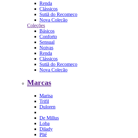
Renda
Clássicos
Sutiã do Recomeço
Nova Coleção
Coleções
Básicos
Conforto
Sensual
Noivas
Renda
Clássicos
Sutiã do Recomeço
Nova Coleção
Marcas
Marisa
Trifil
Duloren
De Millus
Loba
Dilady
Plié