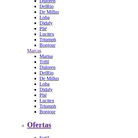
Duloren
DelRio
De Millus
Loba
Didaly
Plié
Lucitex
Triumph
Bonjour
Marcas
Marisa
Trifil
Duloren
DelRio
De Millus
Loba
Didaly
Plié
Lucitex
Triumph
Bonjour
Ofertas
Sutiã