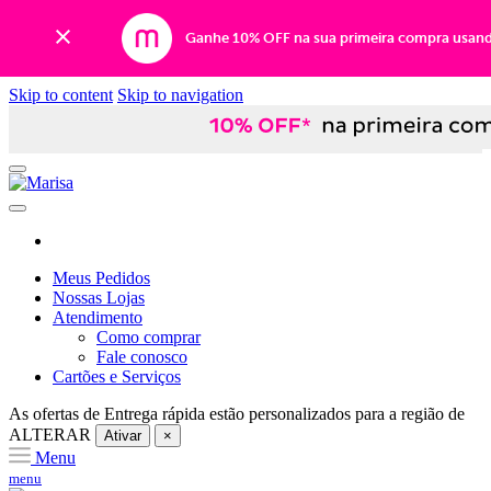
Ganhe 10% OFF na sua primeira compra usan
Skip to content
Skip to navigation
Meus Pedidos
Nossas Lojas
Atendimento
Como comprar
Fale conosco
Cartões e Serviços
As ofertas de
Entrega rápida
estão personalizados para a região de
ALTERAR
Ativar
×
Menu
menu