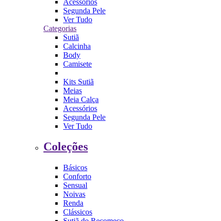
Acessórios
Segunda Pele
Ver Tudo
Categorias
Sutiã
Calcinha
Body
Camisete
Kits Sutiã
Meias
Meia Calça
Acessórios
Segunda Pele
Ver Tudo
Coleções
Básicos
Conforto
Sensual
Noivas
Renda
Clássicos
Sutiã do Recomeço