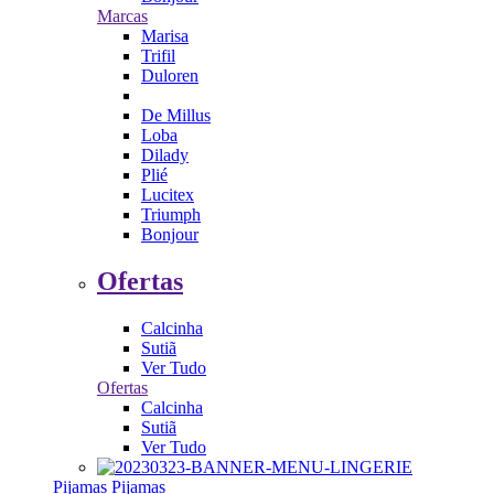
Marcas
Marisa
Trifil
Duloren
De Millus
Loba
Dilady
Plié
Lucitex
Triumph
Bonjour
Ofertas
Calcinha
Sutiã
Ver Tudo
Ofertas
Calcinha
Sutiã
Ver Tudo
Pijamas
Pijamas