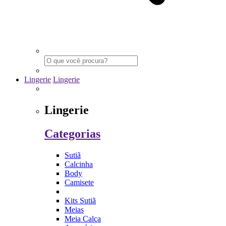
Lingerie
Lingerie
Lingerie
Categorias
Sutiã
Calcinha
Body
Camisete
Kits Sutiã
Meias
Meia Calça