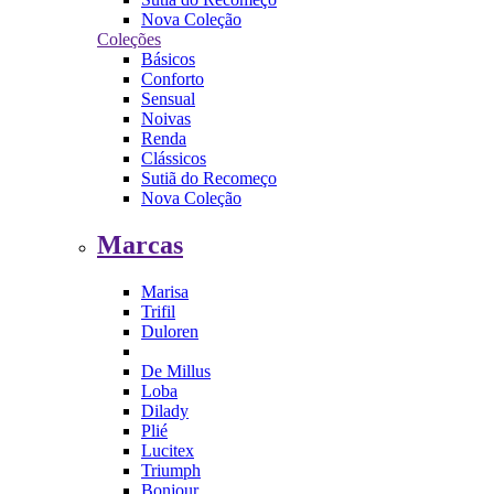
Nova Coleção
Coleções
Básicos
Conforto
Sensual
Noivas
Renda
Clássicos
Sutiã do Recomeço
Nova Coleção
Marcas
Marisa
Trifil
Duloren
De Millus
Loba
Dilady
Plié
Lucitex
Triumph
Bonjour