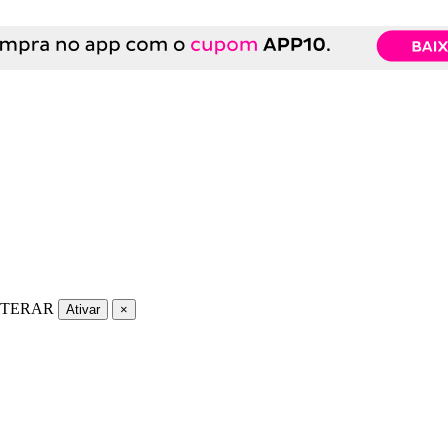
LTERAR
Ativar
×