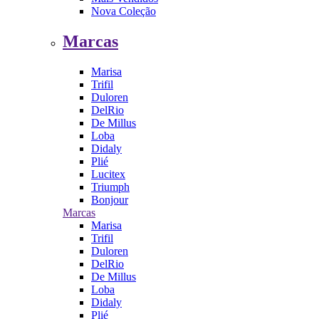
Nova Coleção
Marcas
Marisa
Trifil
Duloren
DelRio
De Millus
Loba
Didaly
Plié
Lucitex
Triumph
Bonjour
Marcas
Marisa
Trifil
Duloren
DelRio
De Millus
Loba
Didaly
Plié