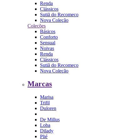
Renda
Clássicos
Sutiã do Recomeço
Nova Coleção
Coleções
Básicos
Conforto
Sensual
Noivas
Renda
Clássicos
Sutiã do Recomeço
Nova Coleção
Marcas
Marisa
Trifil
Duloren
De Millus
Loba
Dilady
Plié