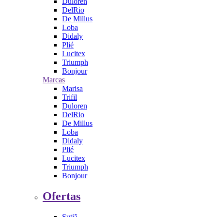
Duloren
DelRio
De Millus
Loba
Didaly
Plié
Lucitex
Triumph
Bonjour
Marcas
Marisa
Trifil
Duloren
DelRio
De Millus
Loba
Didaly
Plié
Lucitex
Triumph
Bonjour
Ofertas
Sutiã