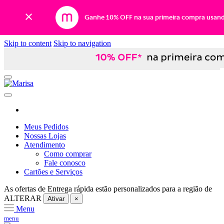
Ganhe 10% OFF na sua primeira compra usan
Skip to content
Skip to navigation
Meus Pedidos
Nossas Lojas
Atendimento
Como comprar
Fale conosco
Cartões e Serviços
As ofertas de
Entrega rápida
estão personalizados para a região de
ALTERAR
Ativar
×
Menu
menu