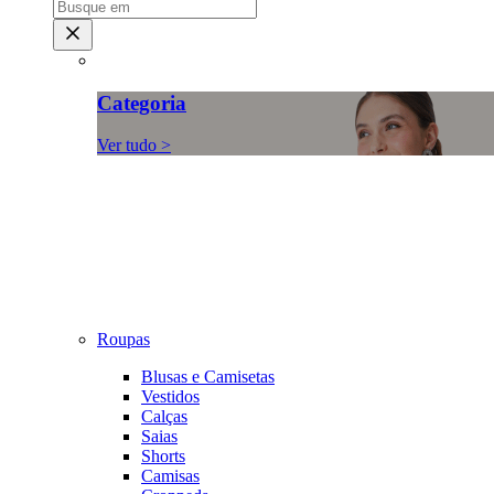
Categoria
Ver tudo >
Roupas
Blusas e Camisetas
Vestidos
Calças
Saias
Shorts
Camisas