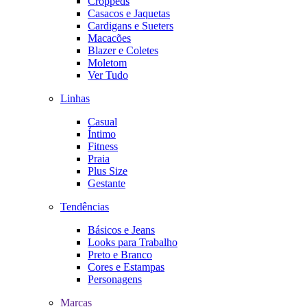
Croppeds
Casacos e Jaquetas
Cardigans e Sueters
Macacões
Blazer e Coletes
Moletom
Ver Tudo
Linhas
Casual
Íntimo
Fitness
Praia
Plus Size
Gestante
Tendências
Básicos e Jeans
Looks para Trabalho
Preto e Branco
Cores e Estampas
Personagens
Marcas