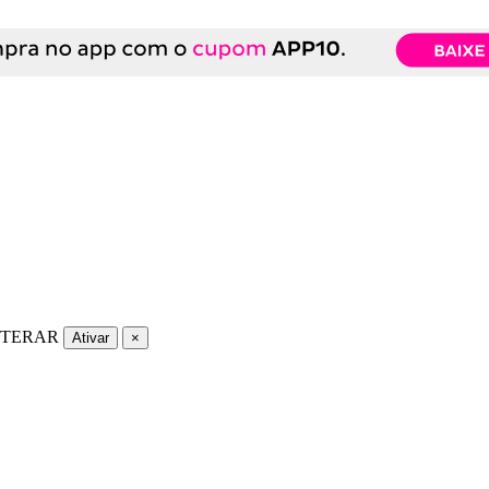
LTERAR
Ativar
×