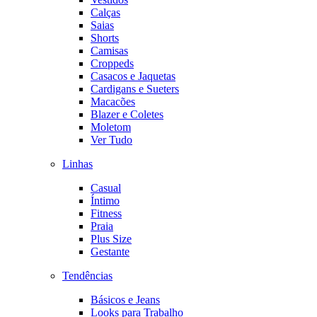
Calças
Saias
Shorts
Camisas
Croppeds
Casacos e Jaquetas
Cardigans e Sueters
Macacões
Blazer e Coletes
Moletom
Ver Tudo
Linhas
Casual
Íntimo
Fitness
Praia
Plus Size
Gestante
Tendências
Básicos e Jeans
Looks para Trabalho