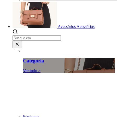
Acessórios
Acessórios
Categoria
Ver tudo >
Feminino