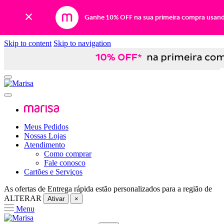
Ganhe 10% OFF na sua primeira compra usan
Skip to content
Skip to navigation
Meus Pedidos
Nossas Lojas
Atendimento
Como comprar
Fale conosco
Cartões e Serviços
As ofertas de
Entrega rápida
estão personalizados para a região de
ALTERAR
Ativar
×
Menu