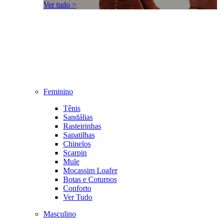
Ver tudo >
Feminino
Tênis
Sandálias
Rasteirinhas
Sapatilhas
Chinelos
Scarpin
Mule
Mocassim Loafer
Botas e Coturnos
Conforto
Ver Tudo
Masculino