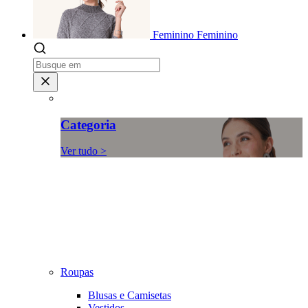
Feminino
Feminino
Categoria
Ver tudo >
Roupas
Blusas e Camisetas
Vestidos