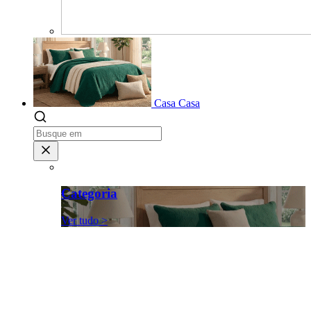
Casa
Casa
Categoria
Ver tudo >