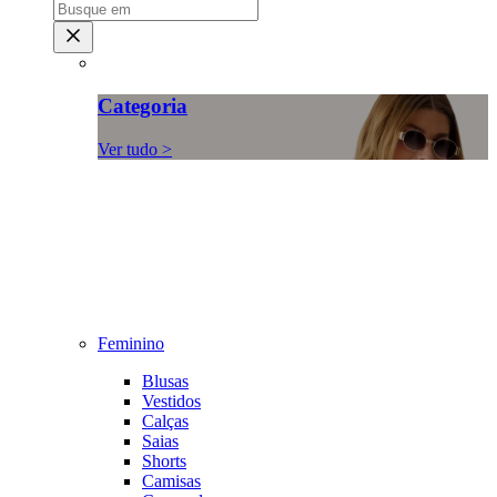
Categoria
Ver tudo >
Feminino
Blusas
Vestidos
Calças
Saias
Shorts
Camisas