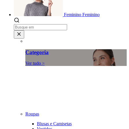
Feminino
Feminino
Categoria
Ver tudo >
Roupas
Blusas e Camisetas
Vestidos