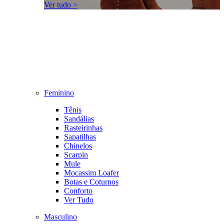
Ver tudo >
Feminino
Tênis
Sandálias
Rasteirinhas
Sapatilhas
Chinelos
Scarpin
Mule
Mocassim Loafer
Botas e Coturnos
Conforto
Ver Tudo
Masculino