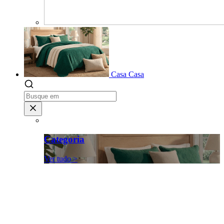
Casa
Casa
Categoria
Ver tudo >