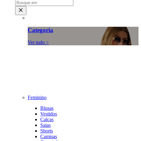
Categoria
Ver tudo >
Feminino
Blusas
Vestidos
Calças
Saias
Shorts
Camisas