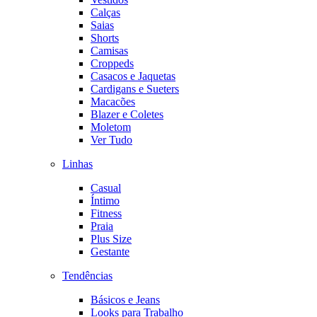
Calças
Saias
Shorts
Camisas
Croppeds
Casacos e Jaquetas
Cardigans e Sueters
Macacões
Blazer e Coletes
Moletom
Ver Tudo
Linhas
Casual
Íntimo
Fitness
Praia
Plus Size
Gestante
Tendências
Básicos e Jeans
Looks para Trabalho