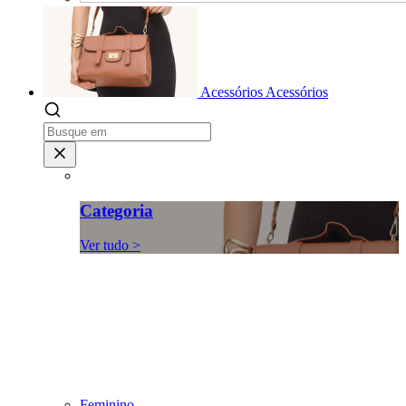
Acessórios
Acessórios
Categoria
Ver tudo >
Feminino