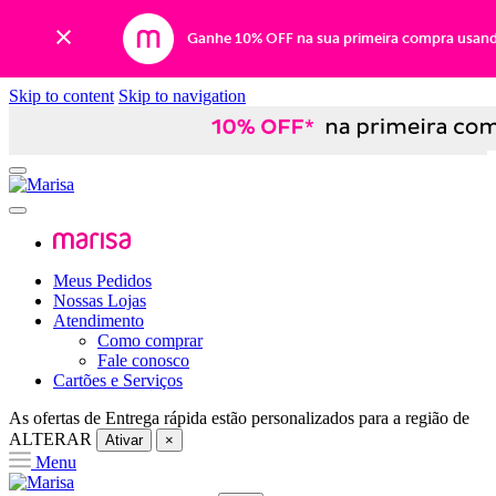
Ganhe 10% OFF na sua primeira compra usan
Skip to content
Skip to navigation
Meus Pedidos
Nossas Lojas
Atendimento
Como comprar
Fale conosco
Cartões e Serviços
As ofertas de
Entrega rápida
estão personalizados para a região de
ALTERAR
Ativar
×
Menu