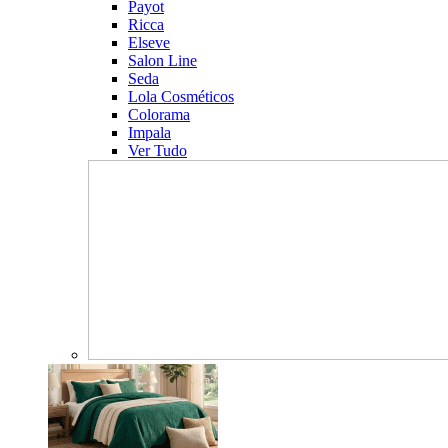
Payot
Ricca
Elseve
Salon Line
Seda
Lola Cosméticos
Colorama
Impala
Ver Tudo