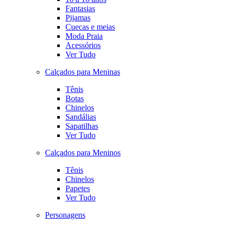
Fantasias
Pijamas
Cuecas e meias
Moda Praia
Acessórios
Ver Tudo
Calçados para Meninas
Tênis
Botas
Chinelos
Sandálias
Sapatilhas
Ver Tudo
Calçados para Meninos
Tênis
Chinelos
Papetes
Ver Tudo
Personagens