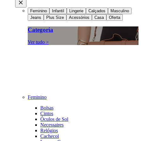
Feminino
Infantil
Lingerie
Calçados
Masculino
Jeans
Plus Size
Acessórios
Casa
Oferta
Categoria
Ver tudo >
Feminino
Bolsas
Cintos
Óculos de Sol
Necessaires
Relógios
Cachecol