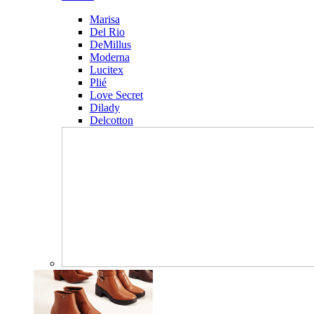
Marisa
Del Rio
DeMillus
Moderna
Lucitex
Plié
Love Secret
Dilady
Delcotton