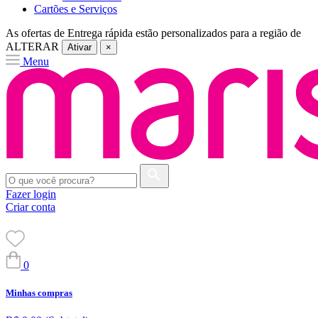
Cartões e Serviços
As ofertas de
Entrega rápida
estão personalizados para a região de
ALTERAR
Ativar
×
Menu
Fazer login
Criar conta
0
Minhas compras