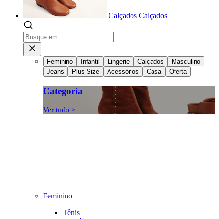
Calçados
Calçados
Feminino
Infantil
Lingerie
Calçados
Masculino
Jeans
Plus Size
Acessórios
Casa
Oferta
Categoria
Ver tudo >
Feminino
Tênis