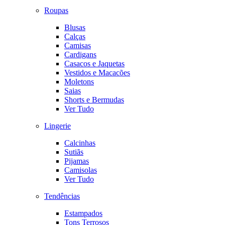
Roupas
Blusas
Calças
Camisas
Cardigans
Casacos e Jaquetas
Vestidos e Macacões
Moletons
Saias
Shorts e Bermudas
Ver Tudo
Lingerie
Calcinhas
Sutiãs
Pijamas
Camisolas
Ver Tudo
Tendências
Estampados
Tons Terrosos