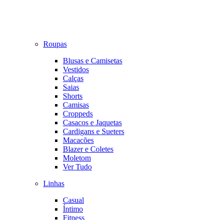
Roupas
Blusas e Camisetas
Vestidos
Calças
Saias
Shorts
Camisas
Croppeds
Casacos e Jaquetas
Cardigans e Sueters
Macacões
Blazer e Coletes
Moletom
Ver Tudo
Linhas
Casual
Íntimo
Fitness