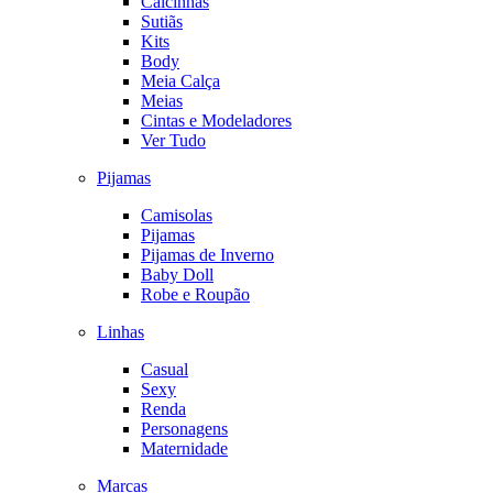
Calcinhas
Sutiãs
Kits
Body
Meia Calça
Meias
Cintas e Modeladores
Ver Tudo
Pijamas
Camisolas
Pijamas
Pijamas de Inverno
Baby Doll
Robe e Roupão
Linhas
Casual
Sexy
Renda
Personagens
Maternidade
Marcas