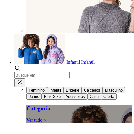
Infantil
Infantil
Feminino
Infantil
Lingerie
Calçados
Masculino
Jeans
Plus Size
Acessórios
Casa
Oferta
Categoria
Ver tudo >