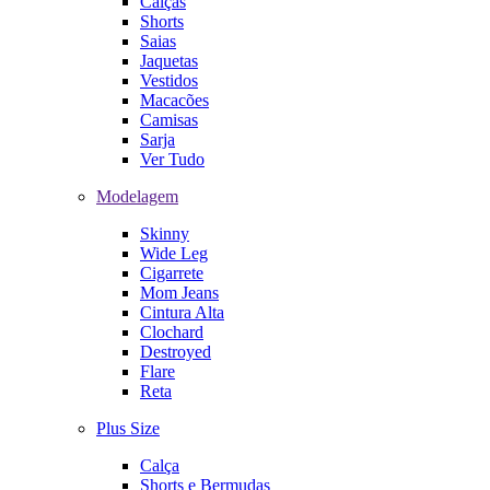
Calças
Shorts
Saias
Jaquetas
Vestidos
Macacões
Camisas
Sarja
Ver Tudo
Modelagem
Skinny
Wide Leg
Cigarrete
Mom Jeans
Cintura Alta
Clochard
Destroyed
Flare
Reta
Plus Size
Calça
Shorts e Bermudas