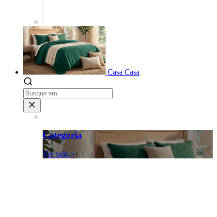
Casa
Casa
Categoria
Ver tudo >