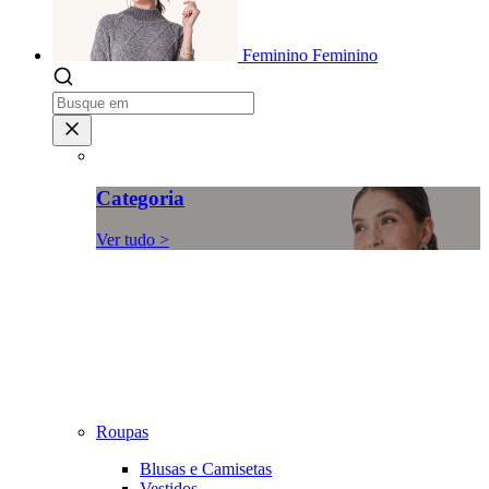
Feminino
Feminino
Categoria
Ver tudo >
Roupas
Blusas e Camisetas
Vestidos