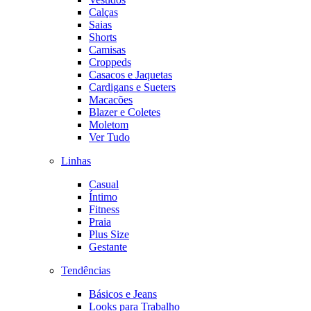
Calças
Saias
Shorts
Camisas
Croppeds
Casacos e Jaquetas
Cardigans e Sueters
Macacões
Blazer e Coletes
Moletom
Ver Tudo
Linhas
Casual
Íntimo
Fitness
Praia
Plus Size
Gestante
Tendências
Básicos e Jeans
Looks para Trabalho