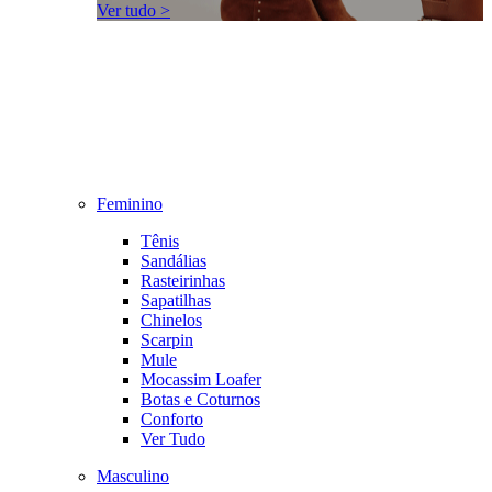
Ver tudo >
Feminino
Tênis
Sandálias
Rasteirinhas
Sapatilhas
Chinelos
Scarpin
Mule
Mocassim Loafer
Botas e Coturnos
Conforto
Ver Tudo
Masculino