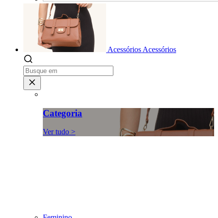
Acessórios
Acessórios
Categoria
Ver tudo >
Feminino