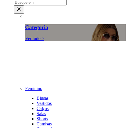
Categoria
Ver tudo >
Feminino
Blusas
Vestidos
Calças
Saias
Shorts
Camisas