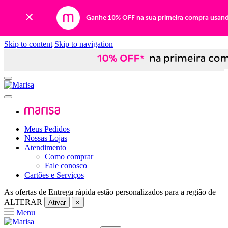
Ganhe 10% OFF na sua primeira compra usan
Skip to content
Skip to navigation
Meus Pedidos
Nossas Lojas
Atendimento
Como comprar
Fale conosco
Cartões e Serviços
As ofertas de
Entrega rápida
estão personalizados para a região de
ALTERAR
Ativar
×
Menu