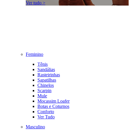
Ver tudo >
Feminino
Tênis
Sandálias
Rasteirinhas
Sapatilhas
Chinelos
Scarpin
Mule
Mocassim Loafer
Botas e Coturnos
Conforto
Ver Tudo
Masculino