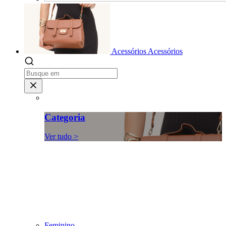
Acessórios
Acessórios
Categoria
Ver tudo >
Feminino