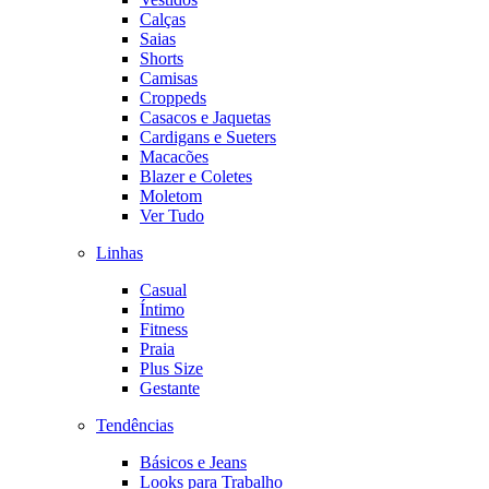
Calças
Saias
Shorts
Camisas
Croppeds
Casacos e Jaquetas
Cardigans e Sueters
Macacões
Blazer e Coletes
Moletom
Ver Tudo
Linhas
Casual
Íntimo
Fitness
Praia
Plus Size
Gestante
Tendências
Básicos e Jeans
Looks para Trabalho