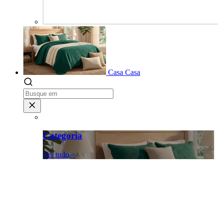
Casa
Casa
Categoria
Ver tudo >