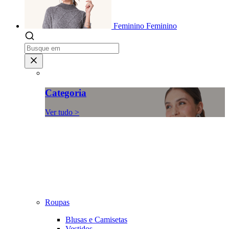
Feminino
Feminino
Categoria
Ver tudo >
Roupas
Blusas e Camisetas
Vestidos