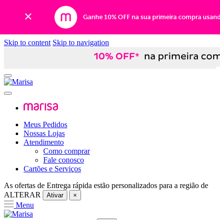
Ganhe 10% OFF na sua primeira compra usan
Skip to content
Skip to navigation
Meus Pedidos
Nossas Lojas
Atendimento
Como comprar
Fale conosco
Cartões e Serviços
As ofertas de
Entrega rápida
estão personalizados para a região de
ALTERAR
Ativar
×
Menu