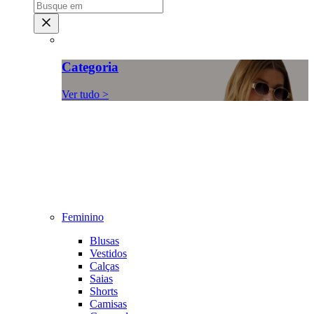
Categoria
Ver tudo >
Feminino
Blusas
Vestidos
Calças
Saias
Shorts
Camisas