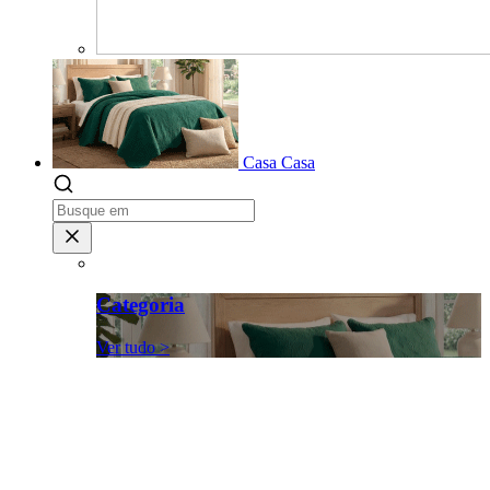
Casa
Casa
Categoria
Ver tudo >