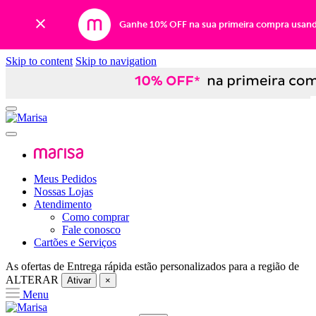
Ganhe 10% OFF na sua primeira compra usan
Skip to content
Skip to navigation
Meus Pedidos
Nossas Lojas
Atendimento
Como comprar
Fale conosco
Cartões e Serviços
As ofertas de
Entrega rápida
estão personalizados para a região de
ALTERAR
Ativar
×
Menu