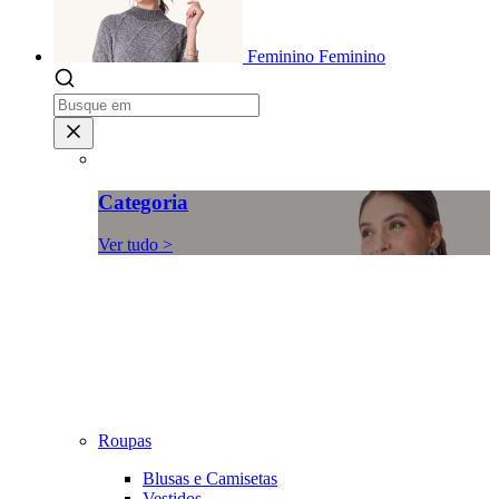
Feminino
Feminino
Categoria
Ver tudo >
Roupas
Blusas e Camisetas
Vestidos