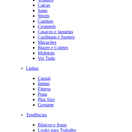
Calças
Saias
Shorts
Camisas
Croppeds
Casacos e Jaquetas
Cardigans e Sueters
Macacões
Blazer e Coletes
Moletom
Ver Tudo
Linhas
Casual
Íntimo
Fitness
Praia
Plus Size
Gestante
Tendências
Básicos e Jeans
Looks para Trabalho