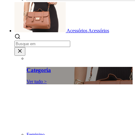
Acessórios
Acessórios
Categoria
Ver tudo >
Feminino