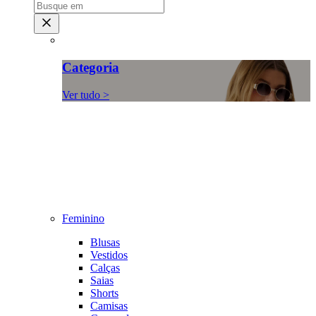
Categoria
Ver tudo >
Feminino
Blusas
Vestidos
Calças
Saias
Shorts
Camisas