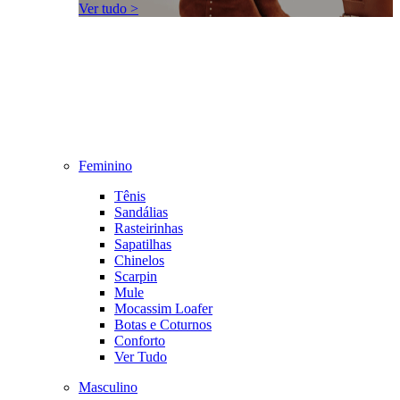
Ver tudo >
Feminino
Tênis
Sandálias
Rasteirinhas
Sapatilhas
Chinelos
Scarpin
Mule
Mocassim Loafer
Botas e Coturnos
Conforto
Ver Tudo
Masculino