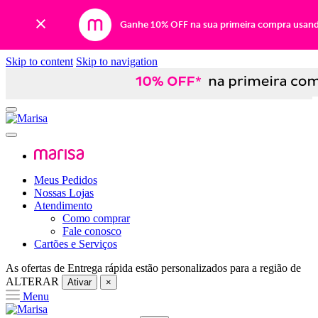
Ganhe 10% OFF na sua primeira compra usan
Skip to content
Skip to navigation
Meus Pedidos
Nossas Lojas
Atendimento
Como comprar
Fale conosco
Cartões e Serviços
As ofertas de
Entrega rápida
estão personalizados para a região de
ALTERAR
Ativar
×
Menu