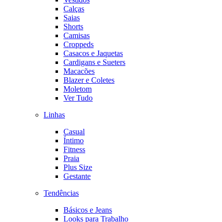
Calças
Saias
Shorts
Camisas
Croppeds
Casacos e Jaquetas
Cardigans e Sueters
Macacões
Blazer e Coletes
Moletom
Ver Tudo
Linhas
Casual
Íntimo
Fitness
Praia
Plus Size
Gestante
Tendências
Básicos e Jeans
Looks para Trabalho