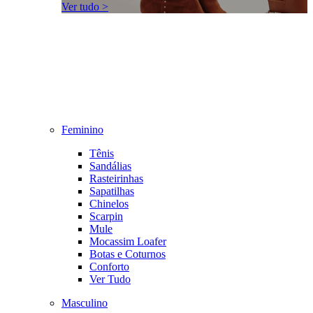
Ver tudo >
Feminino
Tênis
Sandálias
Rasteirinhas
Sapatilhas
Chinelos
Scarpin
Mule
Mocassim Loafer
Botas e Coturnos
Conforto
Ver Tudo
Masculino