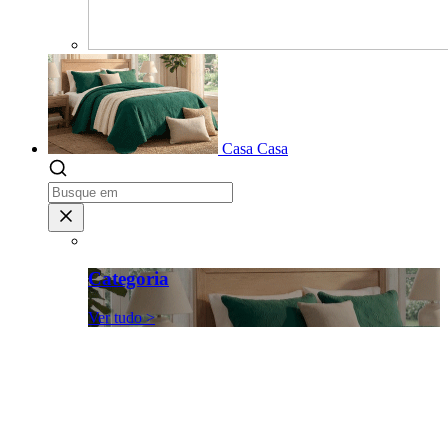
Casa
Casa
Categoria
Ver tudo >