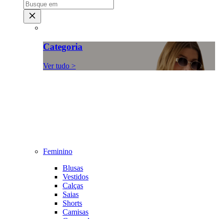
Categoria
Ver tudo >
Feminino
Blusas
Vestidos
Calças
Saias
Shorts
Camisas