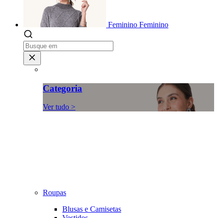
Feminino
Feminino
Categoria
Ver tudo >
Roupas
Blusas e Camisetas
Vestidos