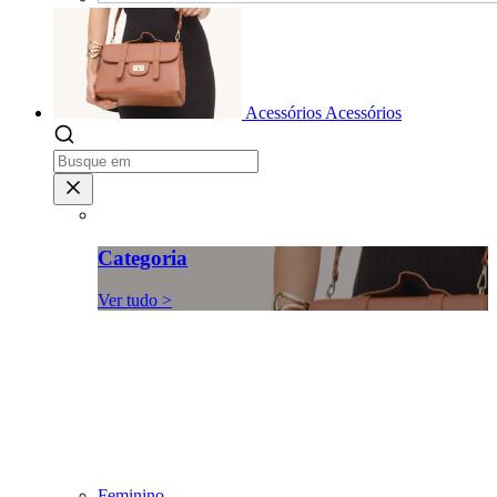
Acessórios
Acessórios
Categoria
Ver tudo >
Feminino