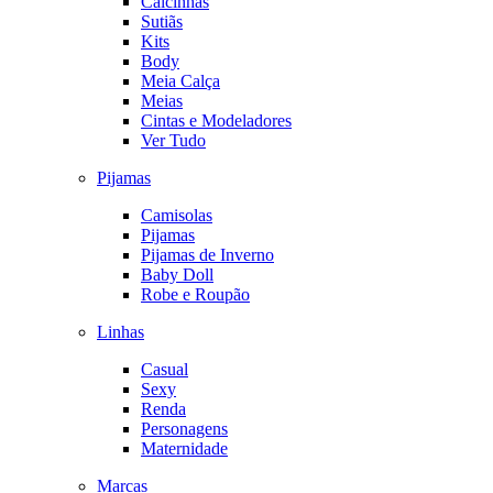
Calcinhas
Sutiãs
Kits
Body
Meia Calça
Meias
Cintas e Modeladores
Ver Tudo
Pijamas
Camisolas
Pijamas
Pijamas de Inverno
Baby Doll
Robe e Roupão
Linhas
Casual
Sexy
Renda
Personagens
Maternidade
Marcas