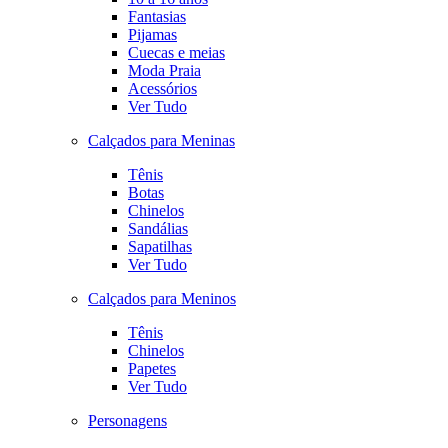
Fantasias
Pijamas
Cuecas e meias
Moda Praia
Acessórios
Ver Tudo
Calçados para Meninas
Tênis
Botas
Chinelos
Sandálias
Sapatilhas
Ver Tudo
Calçados para Meninos
Tênis
Chinelos
Papetes
Ver Tudo
Personagens