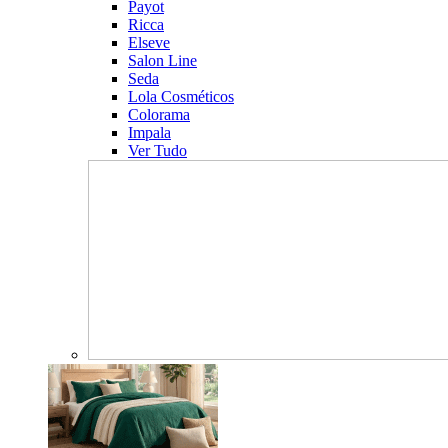
Payot
Ricca
Elseve
Salon Line
Seda
Lola Cosméticos
Colorama
Impala
Ver Tudo