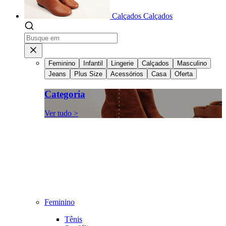
Calçados
Calçados
Feminino
Infantil
Lingerie
Calçados
Masculino
Jeans
Plus Size
Acessórios
Casa
Oferta
Categoria
Ver tudo >
Feminino
Tênis