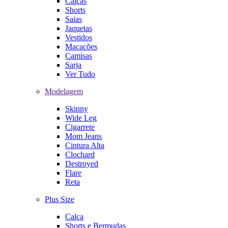
Calças
Shorts
Saias
Jaquetas
Vestidos
Macacões
Camisas
Sarja
Ver Tudo
Modelagem
Skinny
Wide Leg
Cigarrete
Mom Jeans
Cintura Alta
Clochard
Destroyed
Flare
Reta
Plus Size
Calça
Shorts e Bermudas