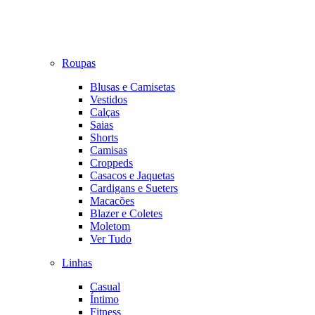
Roupas
Blusas e Camisetas
Vestidos
Calças
Saias
Shorts
Camisas
Croppeds
Casacos e Jaquetas
Cardigans e Sueters
Macacões
Blazer e Coletes
Moletom
Ver Tudo
Linhas
Casual
Íntimo
Fitness