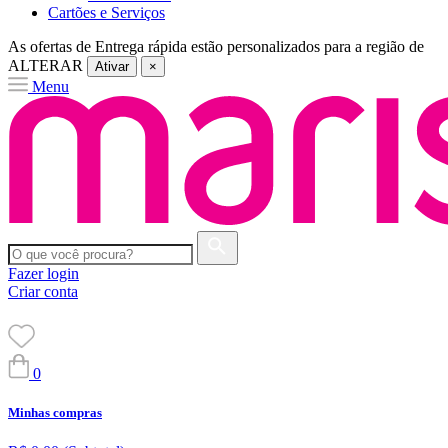
Cartões e Serviços
As ofertas de
Entrega rápida
estão personalizados para a região de
ALTERAR
Ativar
×
Menu
Fazer login
Criar conta
0
Minhas compras