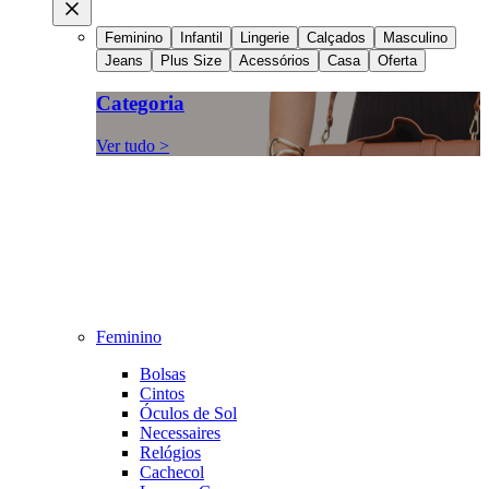
Feminino
Infantil
Lingerie
Calçados
Masculino
Jeans
Plus Size
Acessórios
Casa
Oferta
Categoria
Ver tudo >
Feminino
Bolsas
Cintos
Óculos de Sol
Necessaires
Relógios
Cachecol