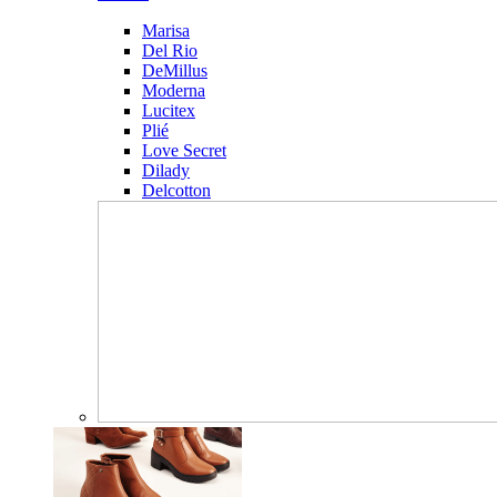
Marisa
Del Rio
DeMillus
Moderna
Lucitex
Plié
Love Secret
Dilady
Delcotton