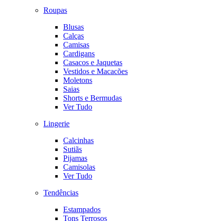
Roupas
Blusas
Calças
Camisas
Cardigans
Casacos e Jaquetas
Vestidos e Macacões
Moletons
Saias
Shorts e Bermudas
Ver Tudo
Lingerie
Calcinhas
Sutiãs
Pijamas
Camisolas
Ver Tudo
Tendências
Estampados
Tons Terrosos