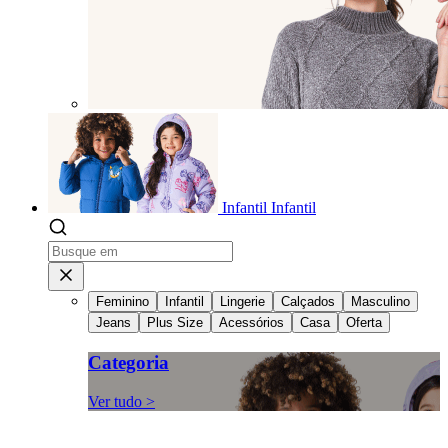
Infantil
Infantil
Feminino
Infantil
Lingerie
Calçados
Masculino
Jeans
Plus Size
Acessórios
Casa
Oferta
Categoria
Ver tudo >