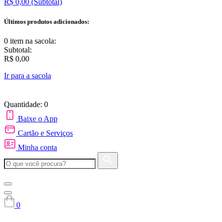
R$ 0,00
(Subtotal)
Últimos produtos adicionados:
0 item
na sacola:
Subtotal:
R$ 0,00
Ir para a sacola
Quantidade: 0
Baixe o App
Cartão e Serviços
Minha conta
0