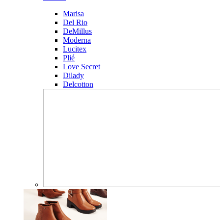
Marisa
Del Rio
DeMillus
Moderna
Lucitex
Plié
Love Secret
Dilady
Delcotton