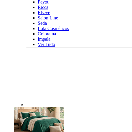
Payot
Ricca
Elseve
Salon Line
Seda
Lola Cosméticos
Colorama
Impala
Ver Tudo