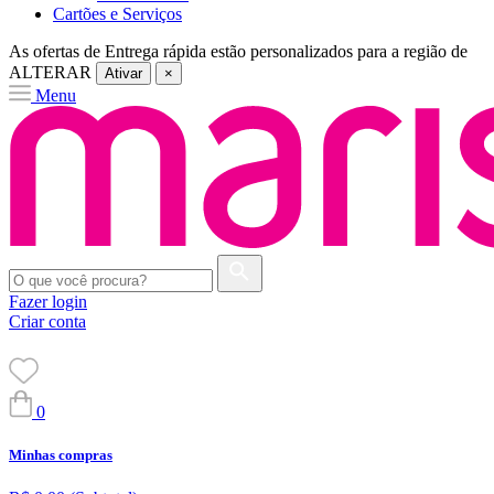
Cartões e Serviços
As ofertas de
Entrega rápida
estão personalizados para a região de
ALTERAR
Ativar
×
Menu
Fazer login
Criar conta
0
Minhas compras