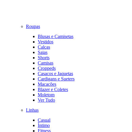
Roupas
Blusas e Camisetas
Vestidos
Calças
Saias
Shorts
Camisas
Croppeds
Casacos e Jaquetas
Cardigans e Sueters
Macacões
Blazer e Coletes
Moletom
Ver Tudo
Linhas
Casual
Íntimo
Fitness