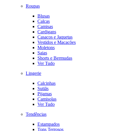
Roupas
Blusas
Calças
Camisas
Cardigans
Casacos e Jaquetas
Vestidos e Macacões
Moletons
Saias
Shorts e Bermudas
Ver Tudo
Lingerie
Calcinhas
Sutiãs
Pijamas
Camisolas
Ver Tudo
Tendências
Estampados
Tons Terrosos