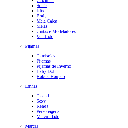
Calcinhas
Sutiãs
Kits
Body
Meia Calça
Meias
Cintas e Modeladores
Ver Tudo
Pijamas
Camisolas
Pijamas
Pijamas de Inverno
Baby Doll
Robe e Roupão
Linhas
Casual
Sexy
Renda
Personagens
Maternidade
Marcas