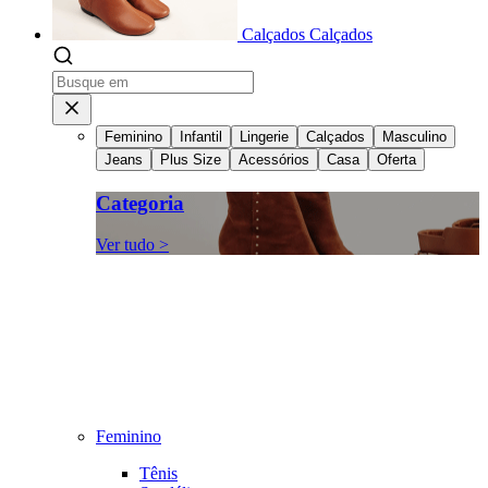
Calçados
Calçados
Feminino
Infantil
Lingerie
Calçados
Masculino
Jeans
Plus Size
Acessórios
Casa
Oferta
Categoria
Ver tudo >
Feminino
Tênis