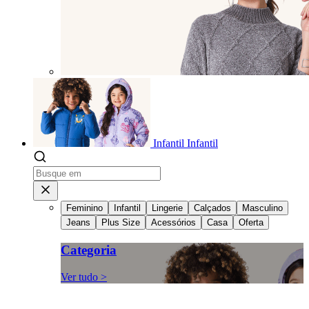
Infantil
Infantil
Feminino
Infantil
Lingerie
Calçados
Masculino
Jeans
Plus Size
Acessórios
Casa
Oferta
Categoria
Ver tudo >