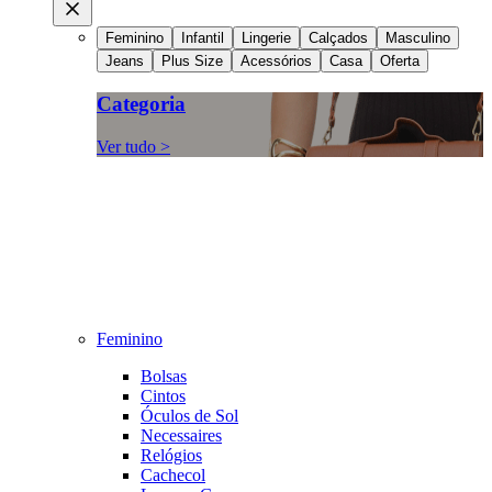
Feminino
Infantil
Lingerie
Calçados
Masculino
Jeans
Plus Size
Acessórios
Casa
Oferta
Categoria
Ver tudo >
Feminino
Bolsas
Cintos
Óculos de Sol
Necessaires
Relógios
Cachecol