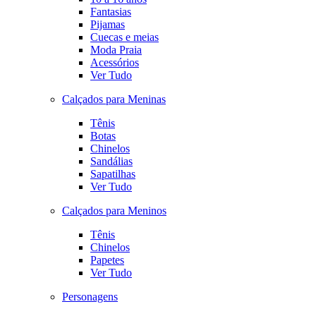
Fantasias
Pijamas
Cuecas e meias
Moda Praia
Acessórios
Ver Tudo
Calçados para Meninas
Tênis
Botas
Chinelos
Sandálias
Sapatilhas
Ver Tudo
Calçados para Meninos
Tênis
Chinelos
Papetes
Ver Tudo
Personagens