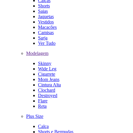
Calças
Shorts
Saias
Jaquetas
Vestidos
Macacões
Camisas
Sarja
Ver Tudo
Modelagem
Skinny
Wide Leg
Cigarrete
Mom Jeans
Cintura Alta
Clochard
Destroyed
Flare
Reta
Plus Size
Calça
Shorts e Bermudas