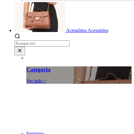
Acessórios
Acessórios
Categoria
Ver tudo >
Feminino