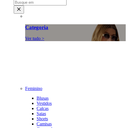
Categoria
Ver tudo >
Feminino
Blusas
Vestidos
Calças
Saias
Shorts
Camisas