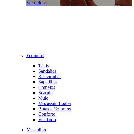
Ver tudo >
Feminino
Tênis
Sandálias
Rasteirinhas
Sapatilhas
Chinelos
Scarpin
Mule
Mocassim Loafer
Botas e Coturnos
Conforto
Ver Tudo
Masculino