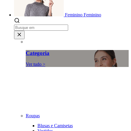
Feminino
Feminino
Categoria
Ver tudo >
Roupas
Blusas e Camisetas
Vestidos