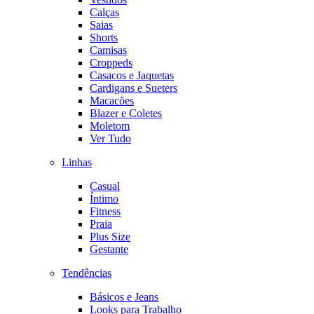
Calças
Saias
Shorts
Camisas
Croppeds
Casacos e Jaquetas
Cardigans e Sueters
Macacões
Blazer e Coletes
Moletom
Ver Tudo
Linhas
Casual
Íntimo
Fitness
Praia
Plus Size
Gestante
Tendências
Básicos e Jeans
Looks para Trabalho