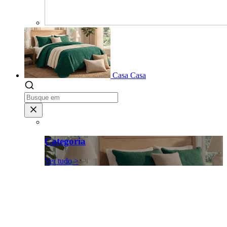
Casa
Casa
Categoria
Ver tudo >