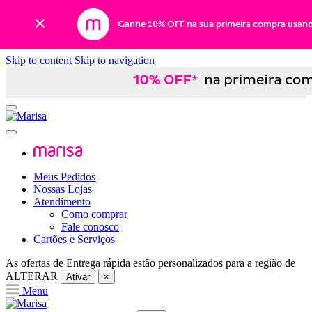
Ganhe 10% OFF na sua primeira compra usan
Skip to content
Skip to navigation
Meus Pedidos
Nossas Lojas
Atendimento
Como comprar
Fale conosco
Cartões e Serviços
As ofertas de
Entrega rápida
estão personalizados para a região de
ALTERAR
Ativar
×
Menu