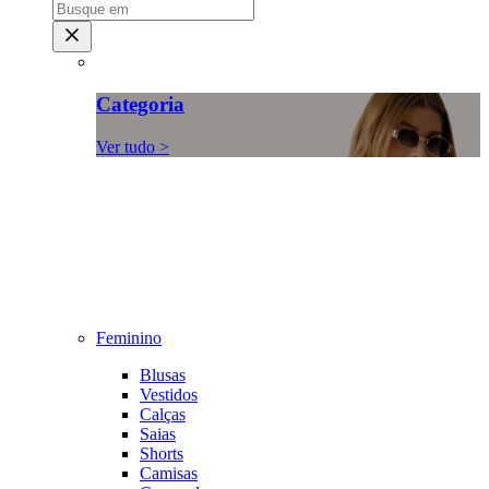
Categoria
Ver tudo >
Feminino
Blusas
Vestidos
Calças
Saias
Shorts
Camisas