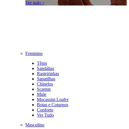
Ver tudo >
Feminino
Tênis
Sandálias
Rasteirinhas
Sapatilhas
Chinelos
Scarpin
Mule
Mocassim Loafer
Botas e Coturnos
Conforto
Ver Tudo
Masculino