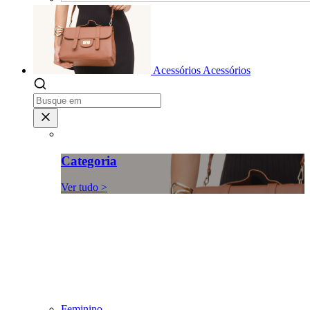
Acessórios
Acessórios
Categoria
Ver tudo >
Feminino