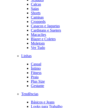
Calças
Saias
Shorts
Camisas
Croppeds
Casacos e Jaquetas
Cardigans e Sueters
Macacões
Blazer e Coletes
Moletom
Ver Tudo
Linhas
Casual
Íntimo
Fitness
Praia
Plus Size
Gestante
Tendências
Básicos e Jeans
Looks para Trabalho