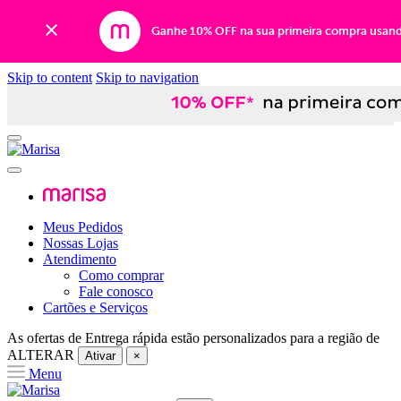
Ganhe 10% OFF na sua primeira compra usan
Skip to content
Skip to navigation
Meus Pedidos
Nossas Lojas
Atendimento
Como comprar
Fale conosco
Cartões e Serviços
As ofertas de
Entrega rápida
estão personalizados para a região de
ALTERAR
Ativar
×
Menu