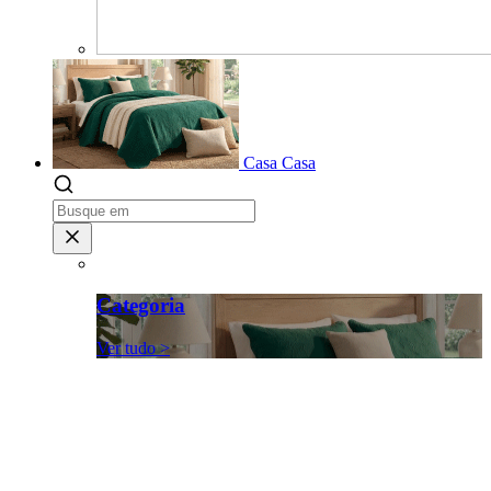
Casa
Casa
Categoria
Ver tudo >