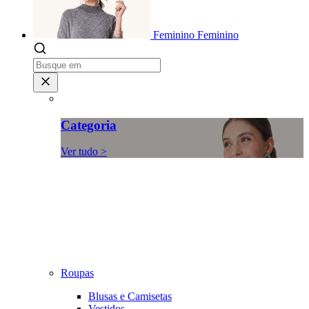
Feminino
Feminino
Categoria
Ver tudo >
Roupas
Blusas e Camisetas
Vestidos