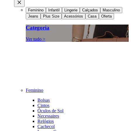
Feminino
Infantil
Lingerie
Calçados
Masculino
Jeans
Plus Size
Acessórios
Casa
Oferta
Categoria
Ver tudo >
Feminino
Bolsas
Cintos
Óculos de Sol
Necessaires
Relógios
Cachecol