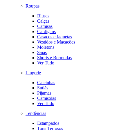
Roupas
Blusas
Calças
Camisas
Cardigans
Casacos e Jaquetas
Vestidos e Macacões
Moletons
Saias
Shorts e Bermudas
Ver Tudo
Lingerie
Calcinhas
Sutiãs
Pijamas
Camisolas
Ver Tudo
Tendências
Estampados
Tons Terrosos