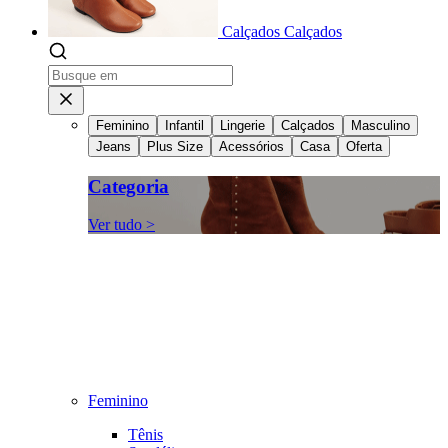
Calçados
Calçados
Feminino
Infantil
Lingerie
Calçados
Masculino
Jeans
Plus Size
Acessórios
Casa
Oferta
Categoria
Ver tudo >
Feminino
Tênis