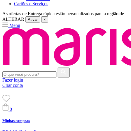
Cartões e Serviços
As ofertas de
Entrega rápida
estão personalizados para a região de
ALTERAR
Ativar
×
Menu
Fazer login
Criar conta
0
Minhas compras