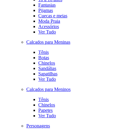
Fantasias
Pijamas
Cuecas e meias
Moda Praia
Acessórios
Ver Tudo
Calçados para Meninas
Tênis
Botas
Chinelos
Sandálias
Sapatilhas
Ver Tudo
Calçados para Meninos
Tênis
Chinelos
Papetes
Ver Tudo
Personagens