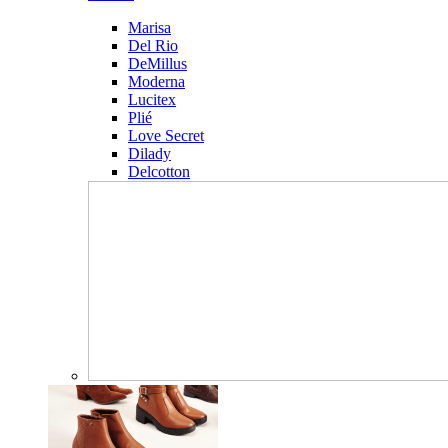
Marisa
Del Rio
DeMillus
Moderna
Lucitex
Plié
Love Secret
Dilady
Delcotton