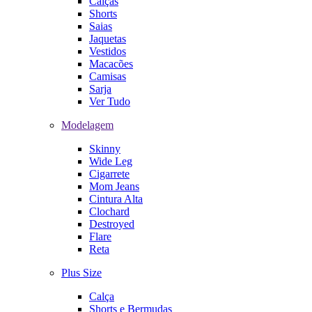
Calças
Shorts
Saias
Jaquetas
Vestidos
Macacões
Camisas
Sarja
Ver Tudo
Modelagem
Skinny
Wide Leg
Cigarrete
Mom Jeans
Cintura Alta
Clochard
Destroyed
Flare
Reta
Plus Size
Calça
Shorts e Bermudas