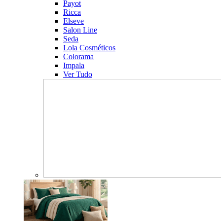
Payot
Ricca
Elseve
Salon Line
Seda
Lola Cosméticos
Colorama
Impala
Ver Tudo