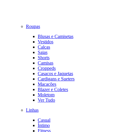
Roupas
Blusas e Camisetas
Vestidos
Calças
Saias
Shorts
Camisas
Croppeds
Casacos e Jaquetas
Cardigans e Sueters
Macacões
Blazer e Coletes
Moletom
Ver Tudo
Linhas
Casual
Íntimo
Fitness