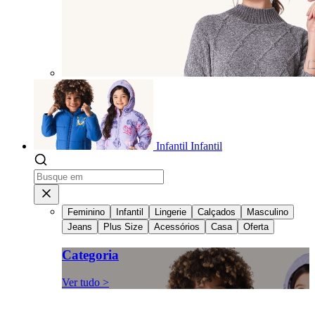
Infantil
Infantil
Feminino
Infantil
Lingerie
Calçados
Masculino
Jeans
Plus Size
Acessórios
Casa
Oferta
Categoria
Ver tudo >