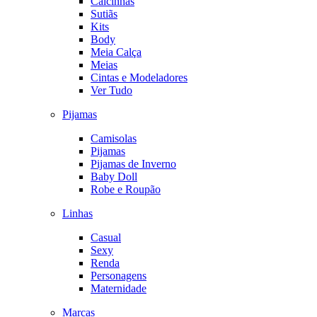
Calcinhas
Sutiãs
Kits
Body
Meia Calça
Meias
Cintas e Modeladores
Ver Tudo
Pijamas
Camisolas
Pijamas
Pijamas de Inverno
Baby Doll
Robe e Roupão
Linhas
Casual
Sexy
Renda
Personagens
Maternidade
Marcas