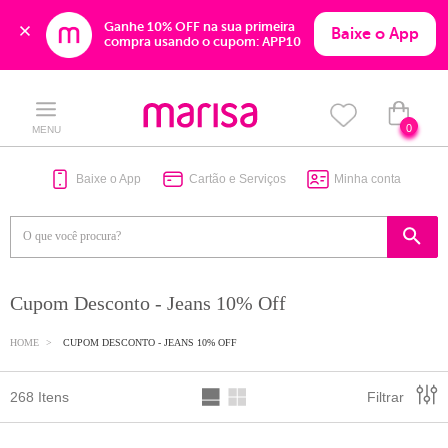
Ganhe 10% OFF na sua primeira 
Baixe o App
compra usando o cupom: APP10
Skip
Skip
to
to
content
navigation
0
MENU
Baixe o App
Cartão e Serviços
Minha conta
Cupom Desconto - Jeans 10% Off
HOME
CUPOM DESCONTO - JEANS 10% OFF
268 Itens
Filtrar