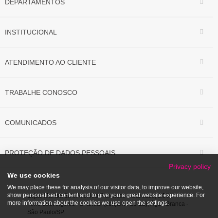
DEPARTAMENTOS
INSTITUCIONAL
ATENDIMENTO AO CLIENTE
TRABALHE CONOSCO
COMUNICADOS
PROTEÇÃO DE DADOS PESSOAIS
Privacy policy
We use cookies
We may place these for analysis of our visitor data, to improve our website,
show personalised content and to give you a great website experience. For
Lojas Marisa S/A.
Avenida Francisco Matarazzo, 1.500
more information about the cookies we use open the settings.
Torre Los Angeles - 2º andar (conjunto 21-22), Água Branca -
São Paulo/SP.