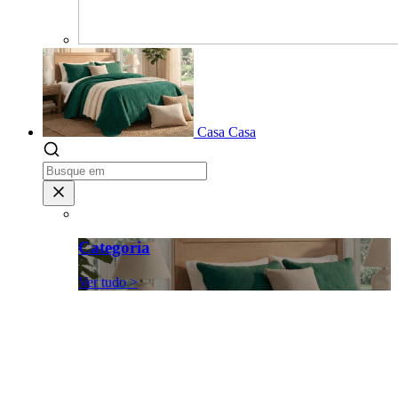
Casa
Casa
Categoria
Ver tudo >