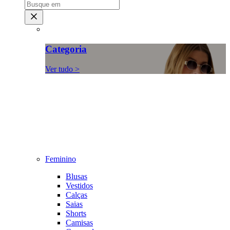
Categoria
Ver tudo >
Feminino
Blusas
Vestidos
Calças
Saias
Shorts
Camisas