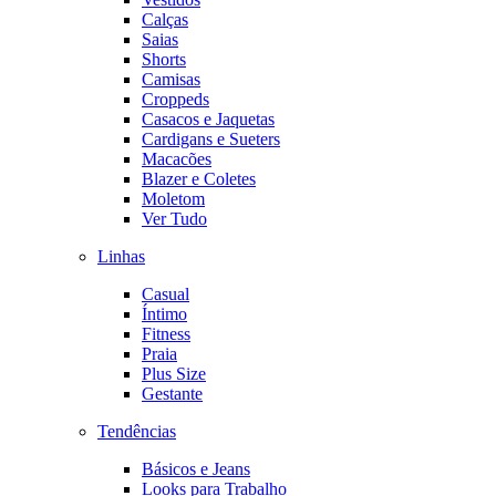
Calças
Saias
Shorts
Camisas
Croppeds
Casacos e Jaquetas
Cardigans e Sueters
Macacões
Blazer e Coletes
Moletom
Ver Tudo
Linhas
Casual
Íntimo
Fitness
Praia
Plus Size
Gestante
Tendências
Básicos e Jeans
Looks para Trabalho