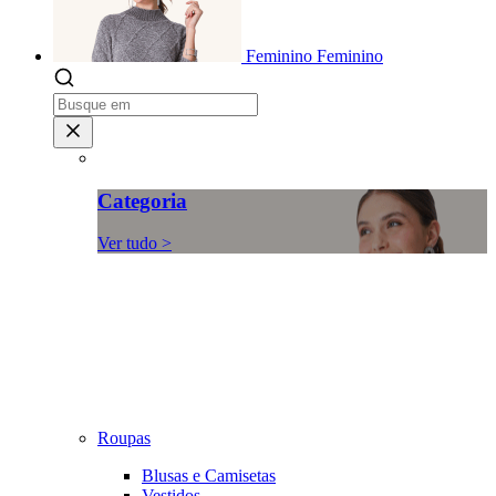
Feminino
Feminino
Categoria
Ver tudo >
Roupas
Blusas e Camisetas
Vestidos