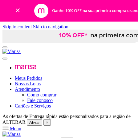
Ganhe 10% OFF na sua primeira compra usan
Skip to content
Skip to navigation
Meus Pedidos
Nossas Lojas
Atendimento
Como comprar
Fale conosco
Cartões e Serviços
As ofertas de
Entrega rápida
estão personalizados para a região de
ALTERAR
Ativar
×
Menu