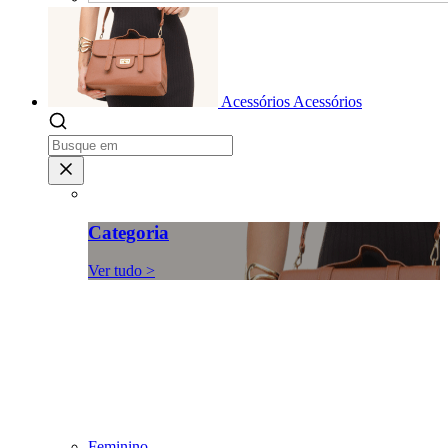
Acessórios
Acessórios
Categoria
Ver tudo >
Feminino