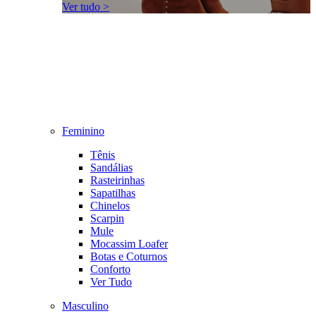
Ver tudo >
Feminino
Tênis
Sandálias
Rasteirinhas
Sapatilhas
Chinelos
Scarpin
Mule
Mocassim Loafer
Botas e Coturnos
Conforto
Ver Tudo
Masculino