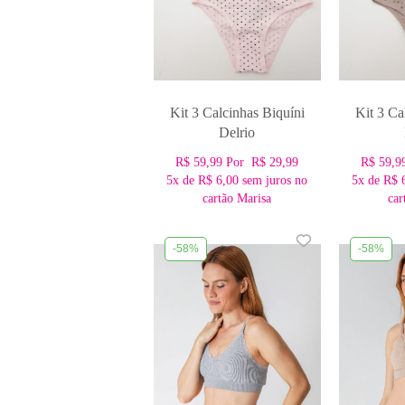
Kit 3 Calcinhas Biquíni
Kit 3 Ca
Delrio
R$ 59,99
Por
R$ 29,99
R$ 59,9
5x
de
R$ 6,00
sem juros no
5x
de
R$ 
cartão Marisa
car
-58%
-58%