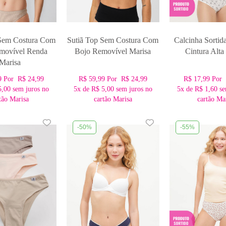
 Sem Costura Com
Sutiã Top Sem Costura Com
Calcinha Sortid
movível Renda
Bojo Removível Marisa
Cintura Alta
Marisa
9
Por
R$ 24,99
R$ 59,99
Por
R$ 24,99
R$ 17,99
Po
5,00
sem juros no
5x
de
R$ 5,00
sem juros no
5x
de
R$ 1,60
se
tão Marisa
cartão Marisa
cartão Ma
-50%
-55%