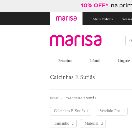
Skip
Skip
to
to
content
navigation
Meus Pedidos
Nossas
Feminino
Infantil
Lingerie
Calcinhas E Sutiãs
HOME
CALCINHAS E SUTIÃS
Calcinhas E Sutiãs
Vendido Por
Tamanho
Material