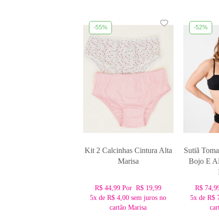
-55%
-52%
Kit 2 Calcinhas Cintura Alta
Sutiã Tom
Marisa
Bojo E A
R$ 44,99
Por
R$ 19,99
R$ 74,9
5x
de
R$ 4,00
sem juros no
5x
de
R$ 
cartão Marisa
car