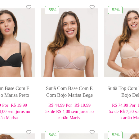
-55%
-52%
om Base Com E
Sutiã Com Base Com E
Sutiã Top Com
o Marisa Preto
Com Bojo Marisa Bege
Bojo Del
9
Por
R$ 19,99
R$ 44,99
Por
R$ 19,99
R$ 74,99
Por
4,00
sem juros no
5x
de
R$ 4,00
sem juros no
5x
de
R$ 7,20
se
tão Marisa
cartão Marisa
cartão Ma
-54%
-52%