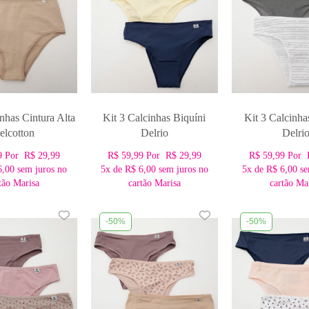
inhas Cintura Alta
Kit 3 Calcinhas Biquíni
Kit 3 Calcinha
elcotton
Delrio
Delri
9
Por
R$ 29,99
R$ 59,99
Por
R$ 29,99
R$ 59,99
Por
6,00
sem juros no
5x
de
R$ 6,00
sem juros no
5x
de
R$ 6,00
se
tão Marisa
cartão Marisa
cartão Ma
-50%
-50%