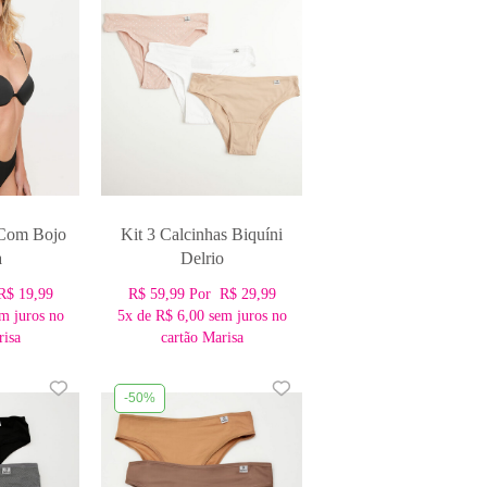
 Com Bojo
Kit 3 Calcinhas Biquíni
a
Delrio
R$ 19,99
R$ 59,99
Por
R$ 29,99
m juros no
5x
de
R$ 6,00
sem juros no
risa
cartão Marisa
-50%