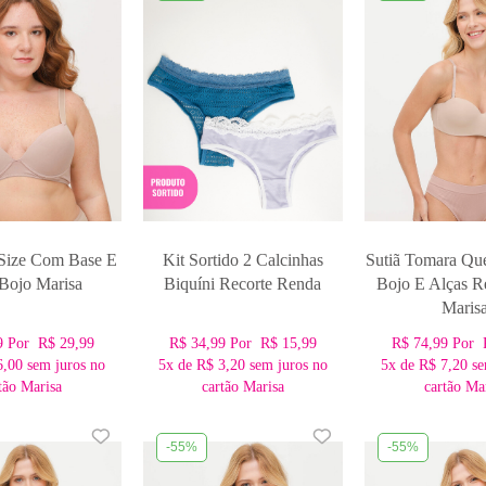
 Size Com Base E
Kit Sortido 2 Calcinhas
Sutiã Tomara Qu
Bojo Marisa
Biquíni Recorte Renda
Bojo E Alças R
Maris
9
Por
R$ 29,99
R$ 34,99
Por
R$ 15,99
R$ 74,99
Por
6,00
sem juros no
5x
de
R$ 3,20
sem juros no
5x
de
R$ 7,20
se
tão Marisa
cartão Marisa
cartão Ma
-55%
-55%