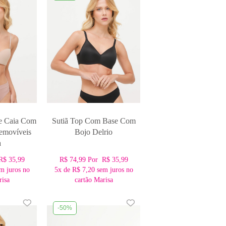
e Caia Com
Sutiã Top Com Base Com
emovíveis
Bojo Delrio
a
R$ 35,99
R$ 74,99
Por
R$ 35,99
m juros no
5x
de
R$ 7,20
sem juros no
risa
cartão Marisa
-50%