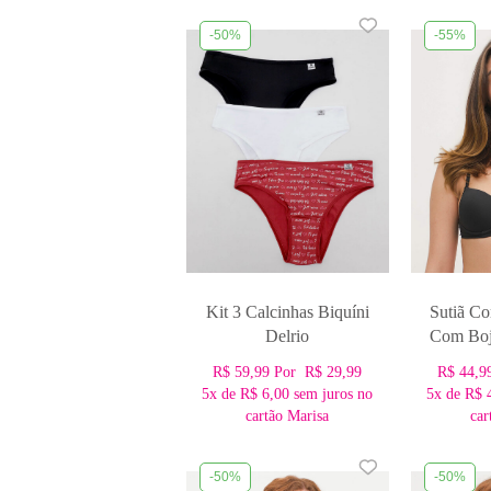
-50%
-55%
Kit 3 Calcinhas Biquíni
Sutiã C
Delrio
Com Boj
R$ 59,99
Por
R$ 29,99
R$ 44,9
5x
de
R$ 6,00
sem juros no
5x
de
R$ 
cartão Marisa
car
-50%
-50%