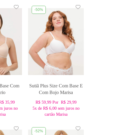
-50%
 Base Com
Sutiã Plus Size Com Base E
rio
Com Bojo Marisa
R$ 35,99
R$ 59,99
Por
R$ 29,99
m juros no
5x
de
R$ 6,00
sem juros no
risa
cartão Marisa
-52%