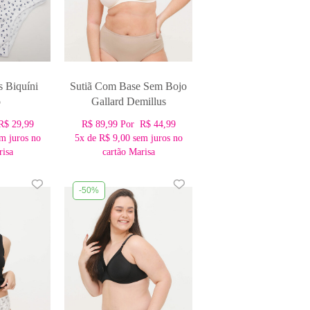
s Biquíni
Sutiã Com Base Sem Bojo
o
Gallard Demillus
R$ 29,99
R$ 89,99
Por
R$ 44,99
m juros no
5x
de
R$ 9,00
sem juros no
risa
cartão Marisa
-50%