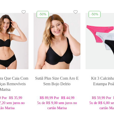
-50%
-50%
ara Que Caia Com
Sutiã Plus Size Com Aro E
Kit 3 Calcinh
lças Removíveis
Sem Bojo Delrio
Estampa Poá
Marisa
9
Por
R$ 35,99
R$ 89,99
Por
R$ 44,99
R$ 59,99
Por
7,20
sem juros no
5x
de
R$ 9,00
sem juros no
5x
de
R$ 6,00
se
tão Marisa
cartão Marisa
cartão Ma