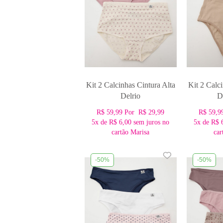
Kit 2 Calcinhas Cintura Alta
Kit 2 Calc
Delrio
D
R$ 59,99
Por
R$ 29,99
R$ 59,9
5x
de
R$ 6,00
sem juros no
5x
de
R$ 
cartão Marisa
car
-50%
-50%