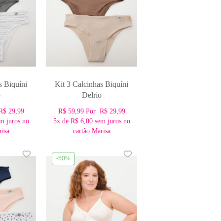
s Biquíni
Kit 3 Calcinhas Biquíni
o
Delrio
R$ 29,99
R$ 59,99
Por
R$ 29,99
m juros no
5x
de
R$ 6,00
sem juros no
risa
cartão Marisa
-50%