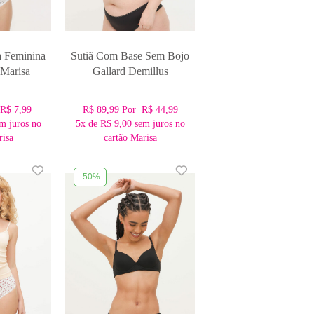
a Feminina
Sutiã Com Base Sem Bojo
 Marisa
Gallard Demillus
r
R$ 7,99
R$ 89,99
Por
R$ 44,99
m juros no
5x
de
R$ 9,00
sem juros no
risa
cartão Marisa
-50%