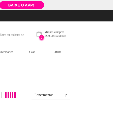
Minhas compras
Entre ou cadastre-se
R$ 0,00
(Subtotal)
0
Acessórios
Casa
Oferta