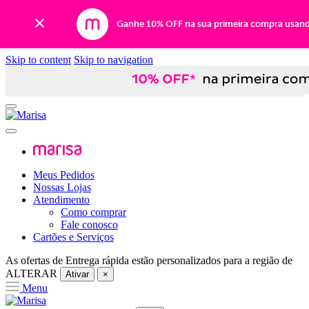
Ganhe 10% OFF na sua primeira compra usan
Skip to content
Skip to navigation
Meus Pedidos
Nossas Lojas
Atendimento
Como comprar
Fale conosco
Cartões e Serviços
As ofertas de
Entrega rápida
estão personalizados para a região de
ALTERAR
Ativar
×
Menu