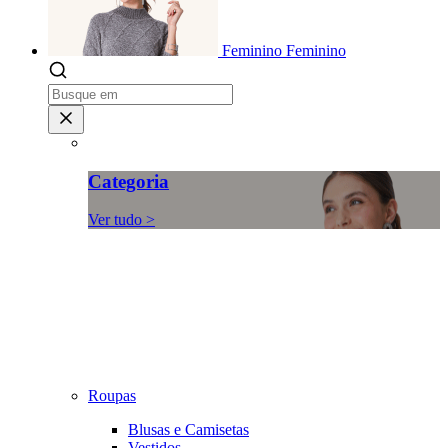
Feminino
Feminino
Categoria
Ver tudo >
Roupas
Blusas e Camisetas
Vestidos