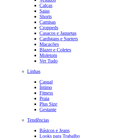
Calças
Saias
Shorts
Camisas
Croppeds
Casacos e Jaquetas
Cardigans e Sueters
Macacões
Blazer e Coletes
Moletom
Ver Tudo
Linhas
Casual
Íntimo
Fitness
Praia
Plus Size
Gestante
Tendências
Básicos e Jeans
Looks para Trabalho