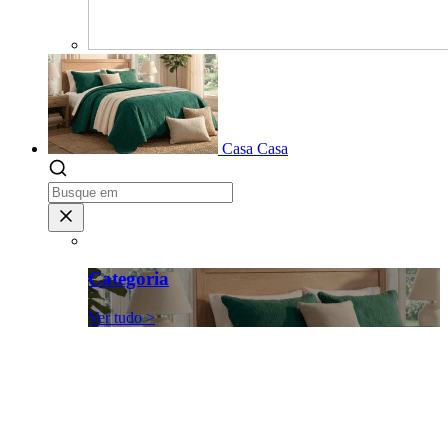
Casa
Casa
Categoria
Ver tudo >