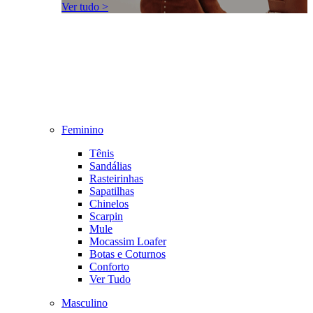
Ver tudo >
Feminino
Tênis
Sandálias
Rasteirinhas
Sapatilhas
Chinelos
Scarpin
Mule
Mocassim Loafer
Botas e Coturnos
Conforto
Ver Tudo
Masculino