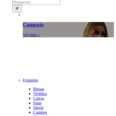
Categoria
Ver tudo >
Feminino
Blusas
Vestidos
Calças
Saias
Shorts
Camisas