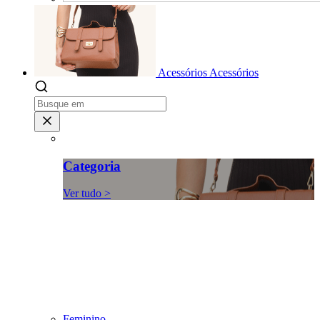
Acessórios
Acessórios
Categoria
Ver tudo >
Feminino