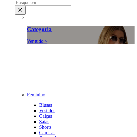
Categoria
Ver tudo >
Feminino
Blusas
Vestidos
Calças
Saias
Shorts
Camisas