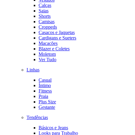
Calças
Saias
Shorts
Camisas
Croppeds
Casacos e Jaquetas
Cardigans e Sueters
Macacões
Blazer e Coletes
Moletom
Ver Tudo
Linhas
Casual
Íntimo
Fitness
Praia
Plus Size
Gestante
Tendências
Básicos e Jeans
Looks para Trabalho