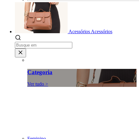
Acessórios
Acessórios
Categoria
Ver tudo >
Feminino