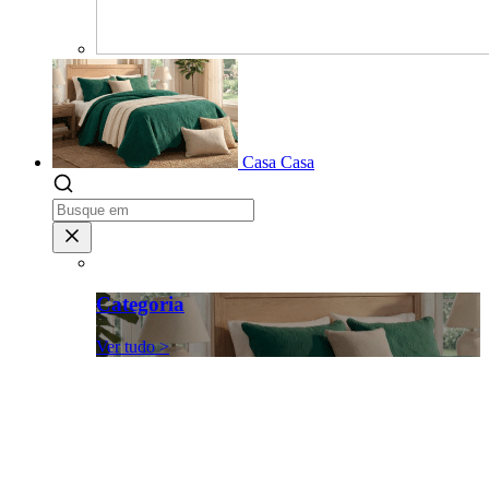
Casa
Casa
Categoria
Ver tudo >