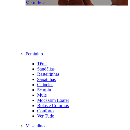
Ver tudo >
Feminino
Tênis
Sandálias
Rasteirinhas
Sapatilhas
Chinelos
Scarpin
Mule
Mocassim Loafer
Botas e Coturnos
Conforto
Ver Tudo
Masculino