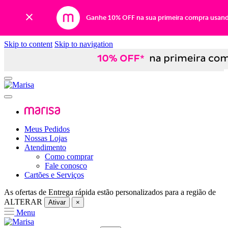
Ganhe 10% OFF na sua primeira compra usan
Skip to content
Skip to navigation
Meus Pedidos
Nossas Lojas
Atendimento
Como comprar
Fale conosco
Cartões e Serviços
As ofertas de
Entrega rápida
estão personalizados para a região de
ALTERAR
Ativar
×
Menu