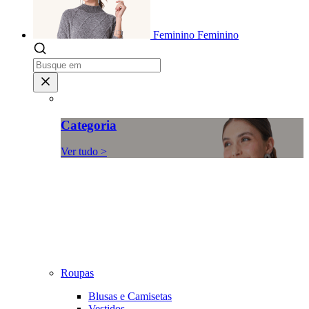
Feminino
Feminino
Categoria
Ver tudo >
Roupas
Blusas e Camisetas
Vestidos