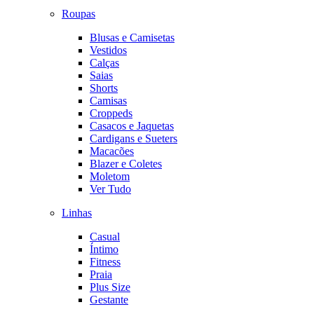
Roupas
Blusas e Camisetas
Vestidos
Calças
Saias
Shorts
Camisas
Croppeds
Casacos e Jaquetas
Cardigans e Sueters
Macacões
Blazer e Coletes
Moletom
Ver Tudo
Linhas
Casual
Íntimo
Fitness
Praia
Plus Size
Gestante