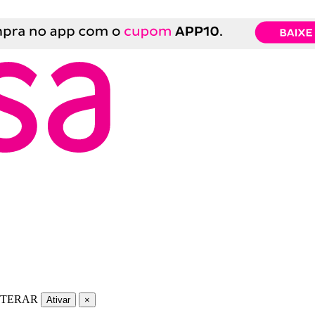
LTERAR
Ativar
×