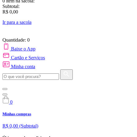
0 item
na sacola:
Subtotal:
R$ 0,00
Ir para a sacola
Quantidade: 0
Baixe o App
Cartão e Serviços
Minha conta
0
Minhas compras
R$ 0,00
(Subtotal)